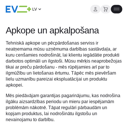
LV
Pāriet
uz
Apkope un apkalpošana
saturu
Tehniskā apkope un pēcpārdošanas serviss ir
neatņemama mūsu uzņēmuma darbības sastāvdaļa, ar
kuru cenšamies nodrošināt, lai klientu iegādātie produkti
darbotos optimāli un ilgstoši. Mūsu mērķis neaprobežojas
tikai ar preču pārdošanu - mēs rūpējamies arī par to
ilgmūžību un lietošanas ērtumu. Tāpēc mēs pievēršam
lielu uzmanību pareizai ekspluatācijai un produktu
apkopei.
Mēs piedāvājam garantijas pagarinājumu, kas nodrošina
ilgāku aizsardzības periodu un mieru par iespējamām
problēmām nākotnē. Tāpat regulāri pārbaudām un
kopjam produktus, lai nodrošinātu ilgstošu un
nevainojamu to darbību.