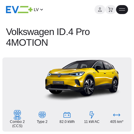
LV
Pāriet
uz
Volkswagen ID.4 Pro
saturu
4MOTION
Combo 2
Type 2
82.0 kWh
11 kW AC
405 km*
(CCS)