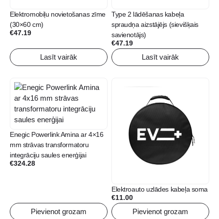
Elektromobiļu novietošanas zīme
Type 2 lādēšanas kabeļa
(30×60 cm)
spraudņa aizstājējs (sievišķais
€
47.19
savienotājs)
€
47.19
Lasīt vairāk
Lasīt vairāk
Enegic Powerlink Amina ar 4×16
mm strāvas transformatoru
integrāciju saules enerģijai
€
324.28
Elektroauto uzlādes kabeļa soma
€
11.00
Pievienot grozam
Pievienot grozam