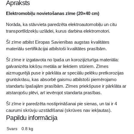
Apraksts
Elektromobiļu novietošanas zīme (20×40 cm)
Norāda, ka stāvvieta paredzēta elektroautomobiļu un citu
transportlīdzekļu uzlādei, kurus darbina elektromotori.
Šī zīme atbilst Eiropas Savienības augstas kvalitātes
materiālu sertifikācijai atbilstoši kvalitātes prasībām.
Šī zīme ir izgatavota no īpaša un korozijizturīga materiāla:
galvanizēta lokšņu metāla ar liektiem stūriem. Zīmes
aizmugurējā puse ir pārklāta ar speciālu pelēku pretkorozijas
gruntskrāsu, kas absorbē gaismu atbilstoši piemērojamo
standartu īpašajām prasībām. Zīmes priekšpuse ir pārklāta ar
atstarojošu plēvi, arī ievērojot standarta prasības.
Šī zīme ir paredzēta nostiprināšanai pie sienas, un tai ir 4
caurumi skrūvju uzstādīšanai (skrūves nav iekļautas).
Papildu informācija
Svars
0.8 kg