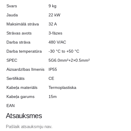
Svars
9 kg
Jauda
22 kW
Maksimālā strāva
32 A
Strāvas avots
3-fāzes
Darba strāva
480 V/AC
Darba temperatūra
-30 °C to +50 °C
SPEC
5G6.0mm²+2×0.5mm²
Aizsardzības līmenis
IP55
Sertifikāts
CE
Kabeļa materiāls
Termoplastiska
Kabeļa garums
15m
EAN
Atsauksmes
Pašlaik atsauksmju nav.