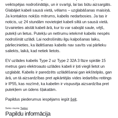
veiktspējas nodrošinātājs, un ir svarīgi, lai tas būtu aizsargāts.
Glabājiet kabeli sausā vietā, vēlams – uzglabāšanas maisiņā.
Ja kontaktos nokļūs mitrums, kabelis nedarbosies. Ja tas ir
noticis, uz 24 stundām novietojiet kabeli siltā un sausā vietā.
Izvairieties atstāt kabeli ārā, kur to var sabojāt saule, vējš,
putekļi un lietus. Putekļu un netīrumu ietekmē kabelis nespēs
nodrošināt uzlādi. Lai nodrošinātu ilgu kalpošanas laiku,
pārliecinieties, ka lādēšanas kabelis nav savīts vai pārlieku
saliekts, laikā, kad netiek lietots.
EV uzlādes kabelis Type 2 uz Type 2 32A 3 fāze spirāle 15
metrus garo elektroauto uzlādes kabeli ir ļoti viegli lietot un
uzglabāt. Kabelis ir paredzēts uzlādēšanai gan iekštelpās, gan
ārā, un tā aizsardzības pret apkārtējās vides iedarbību reitings
ir IP55, kas nozīmē, ka kabelim ir vispusēja aizsardzība pret
putekļiem un ūdens šļakatām.
Papildus piederumus iespējams iegūt
šeit
.
Seko mums
Twitter
Papildu informācija