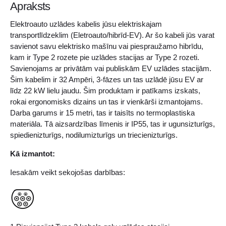
Apraksts
Elektroauto uzlādes kabelis jūsu elektriskajam
transportlīdzeklim (Eletroauto/hibrīd-EV). Ar šo kabeli jūs varat
savienot savu elektrisko mašīnu vai piespraužamo hibrīdu,
kam ir Type 2 rozete pie uzlādes stacijas ar Type 2 rozeti.
Savienojams ar privātām vai publiskām EV uzlādes stacijām.
Šim kabelim ir 32 Ampēri, 3-fāzes un tas uzlādē jūsu EV ar
līdz 22 kW lielu jaudu. Šim produktam ir patīkams izskats,
rokai ergonomisks dizains un tas ir vienkārši izmantojams.
Darba garums ir 15 metri, tas ir taisīts no termoplastiska
materiāla. Tā aizsardzības līmenis ir IP55, tas ir ugunsizturīgs,
spiedienizturīgs, nodilumizturīgs un triecienizturīgs.
Kā izmantot:
Iesakām veikt sekojošas darbības: