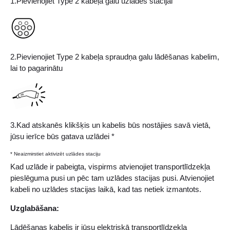
1.Pievienojiet Type 2 kabeļa galu uzlādes stacijai
2.Pievienojiet Type 2 kabeļa spraudņa galu lādēšanas kabelim,
lai to pagarinātu
3.Kad atskanēs klikšķis un kabelis būs nostājies savā vietā,
jūsu ierīce būs gatava uzlādei *
* Neaizmirstiet aktivizēt uzlādes staciju
Kad uzlāde ir pabeigta, vispirms atvienojiet transportlīdzekļa
pieslēguma pusi un pēc tam uzlādes stacijas pusi. Atvienojiet
kabeli no uzlādes stacijas laikā, kad tas netiek izmantots.
Uzglabāšana:
Lādēšanas kabelis ir jūsu elektriskā transportlīdzekļa