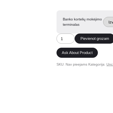
Banko kortelių mokėjimo
terminalas
SOLA
Pievienot grozam
WallBox
DC
30
Ask About Product
kW
ātrās
SKU:
Nav pieejams
Kategorija:
Unc
uzlādes
stacija
daudzums