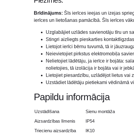
Piezīmes:
Brīdinājums:
Šīs ierīces ieejas un izejas sprie
ierīces un lietošanas pamācībā. Šīs ierīces v
Uzglabājiet uzlādes savienotāju tīru un sau
Stingri aizliegts pieskarties kontaktligzdas
Lietojot ierīci bērnu tuvumā, tā ir jāuzraug
Neievietojiet pirkstus elektromobiļa savie
Nelietojiet lādētāju, ja ierīce ir bojāta: 
nolietojies, tā izolācija ir bojāta vai ir j
Lietojiet piesardzību, uzlādējot lietus vai 
Uzstādiet lādētāju pietiekami vēdināmā vie
Papildu informācija
Uzstādīšana
Sienu montāža
Aizsardzības līmenis
IP54
Triecienu aizsardzība
IK10