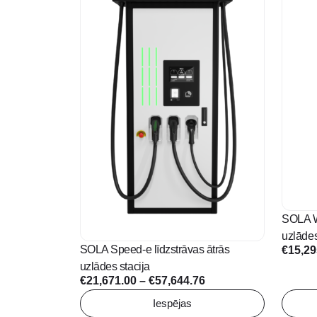
multiple
multipl
variants.
variant
The
The
options
option
may
may
be
be
chosen
chose
on
on
the
the
product
produc
page
page
SOLA W
uzlādes
SOLA Speed-e līdzstrāvas ātrās
€
15,29
uzlādes stacija
Price
€
21,671.00
–
€
57,644.76
range:
Iespējas
€21,671.00