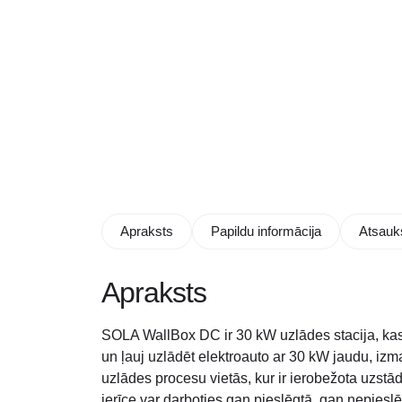
Apraksts
Papildu informācija
Atsauk
Apraksts
SOLA WallBox DC ir 30 kW uzlādes stacija, kas v
un ļauj uzlādēt elektroauto ar 30 kW jaudu, izma
uzlādes procesu vietās, kur ir ierobežota uzstād
ierīce var darboties gan pieslēgtā, gan nepieslē