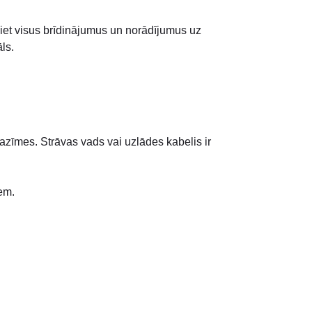
ojiet visus brīdinājumus un norādījumus uz
ls.
 pazīmes. Strāvas vads vai uzlādes kabelis ir
em.