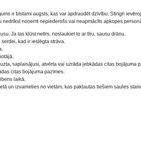
gums ir bīstami augsts, kas var apdraudēt dzīvību. Stingri ievēr
āku nedrīkst noņemt nepiederošs vai neapmācīts apkopes personā
su. Ja tas kļūst netīrs, noslaukiet to ar tīru, sausu drānu.
 serdei, kad ir ieslēgta strāva.
a.
notājā.
salauzta, saplaisājusi, atvērta vai uzrāda jebkādas citas bojājuma
ebkādas citas bojājuma pazīmes.
zibens laikā.
tā un izvairieties no vietām, kas pakļautas tiešiem saules stari