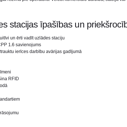
 stacijas īpašības un priekšrocī
tīvi un ērti vadīt uzlādes staciju
CPP 1.6 savienojums
trauktu ierīces darbību avārijas gadījumā
īmeni
ošina RFID
lodā
tandartiem
krāsojumu