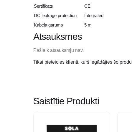
Sertifikāts
CE
DC leakage protection
Integrated
Kabeļa garums
5 m
Atsauksmes
Pašlaik atsauksmju nav.
Tikai pieteicies klienti, kurš iegādājies šo produ
Saistītie Produkti
This
This
product
produc
has
has