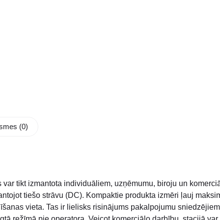
smes (0)
ar tikt izmantota individuāliem, uzņēmumu, biroju un komerciālie
ntojot tiešo strāvu (DC). Kompaktie produkta izmēri ļauj maksimā
īšanas vieta. Tas ir lielisks risinājums pakalpojumu sniedzējiem,
gtā režīmā pie operatora. Veicot komerciālo darbību, stacijā var