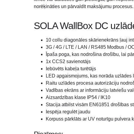
norēķināties un pārvaldīt maksājumu procesus.
SOLA WallBox DC uzlādes
10 collu diagonāles skārienekrāns ļauj intui
3G / 4G / LTE / LAN / RS485 Modbus / O
Īpaša poga, kas nodrošina drošību, lai pār
1x CCS2 savienotājs
Iebūvēts kabeļa turētājs
LED apgaismojums, kas norāda uzlādes l
Raitu uzlādes procesa autorizāciju nodr
Vadības ekrāns ar informāciju latviešu va
Aizsardzības klase IP54 / IK10
Stacija atbilst visām EN61851 drošības s
Iespēja regulēt jaudu
Korpuss pārklāts ar UV noturīgu pulvera 