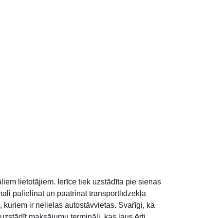
m lietotājiem. Ierīce tiek uzstādīta pie sienas
li palielināt un paātrināt transportlīdzekļa
 kuriem ir nelielas autostāvvietas. Svarīgi, ka
 uzstādīt maksājumu termināli, kas ļaus ērti