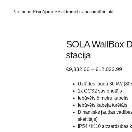
Par mums
Risinājumi
Elektromobiļi
Jaunumi
Kontakti
SOLA WallBox D
stacija
Pric
€
9,832.00
–
€
12,033.99
rang
Uzlādes jauda 30 kW (80
€9,
1x CCS2 savienotājs
thro
Iebūvēts 5 metru kabelis
€12
Iebūvēts kabeļa turētājs
Dinamisks jaudas vadības
skaitītājs)
IP54 / IK10 aizsardzības 