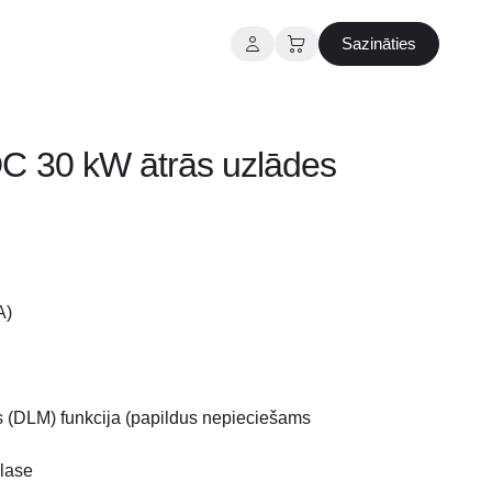
Sazināties
C 30 kW ātrās uzlādes
e
e:
A)
832.00
ugh
,033.99
 (DLM) funkcija (papildus nepieciešams
klase