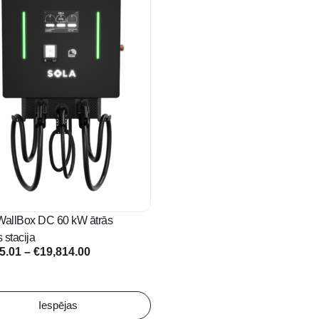
e
s.
s
n
t
allBox DC 60 kW ātrās
 stacija
Price
5.01
–
€
19,814.00
range:
€15,295.01
through
Iespējas