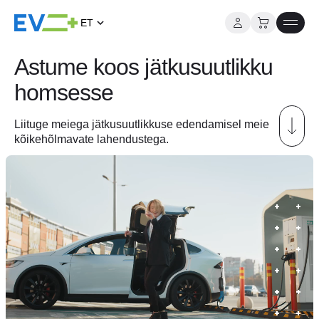
ET
Page
Mine
Astume koos jätkusuutlikku
sisu
title:
juurde
homsesse
Koduleht
Liituge meiega jätkusuutlikkuse edendamisel meie
kõikehõlmavate lahendustega.