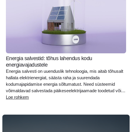
Energia salvestid: tõhus lahendus kodu
energiavajadustele
Energia salvesti on uuenduslik tehnoloogia, mis aitab tõhusalt
hallata elektrienergiat, säästa raha ja suurendada
kodumajapidamise energia sõltumatust. Need süsteemid
võimaldavad salvestada päikeseelektrijaamade toodetud või
odavamal ajal ostetud liigset energiat ning kasutada seda siis,
Loe rohkem
kui elektrihinnad on kõrgemad. Lugege edasi, et teada saada,
mis on energia salvestid, kuidas need töötavad, miks need on
olulised, kuidas valida..