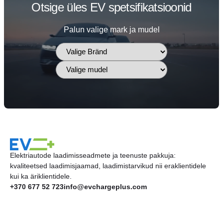
Otsige üles EV spetsifikatsioonid
Palun valige mark ja mudel
Elektriautode laadimisseadmete ja teenuste pakkuja:
kvaliteetsed laadimisjaamad, laadimistarvikud nii eraklientidele
kui ka äriklientidele.
+370 677 52 723
info@evchargeplus.com