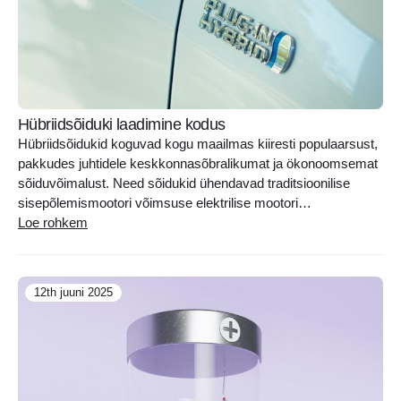
Hübriidsõiduki laadimine kodus
Hübriidsõidukid koguvad kogu maailmas kiiresti populaarsust,
pakkudes juhtidele keskkonnasõbralikumat ja ökonoomsemat
sõiduvõimalust. Need sõidukid ühendavad traditsioonilise
sisepõlemismootori võimsuse elektrilise mootori
efektiivsusega, vähendades kütusekulu ja CO2 heitmeid.
Loe rohkem
Hübriidsõidukite valik on lai: alates lihtsamatest mudelitest,
mis laadivad akut sõidu ajal ise (regeneratiivne pidurdamine),
kuni nutikate pistikühendusega (inglise keeles plug-in)
12th juuni 2025
versioonideni, mis võimaldavad pikemaid vahemaid sõita
ainult elektri..