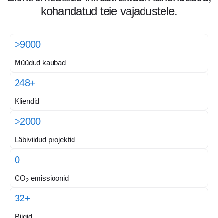
kohandatud teie vajadustele.
>9000
Müüdud kaubad
248+
Kliendid
>2000
Läbiviidud projektid
0
CO
emissioonid
2
32+
Riigid