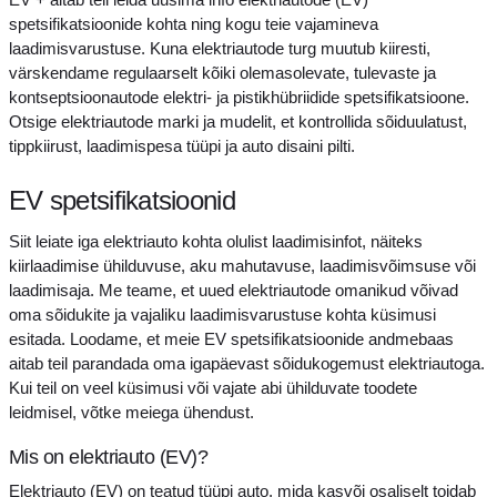
spetsifikatsioonide kohta ning kogu teie vajamineva
laadimisvarustuse. Kuna elektriautode turg muutub kiiresti,
värskendame regulaarselt kõiki olemasolevate, tulevaste ja
kontseptsioonautode elektri- ja pistikhübriidide spetsifikatsioone.
Otsige elektriautode marki ja mudelit, et kontrollida sõiduulatust,
tippkiirust, laadimispesa tüüpi ja auto disaini pilti.
EV spetsifikatsioonid
Siit leiate iga elektriauto kohta olulist laadimisinfot, näiteks
kiirlaadimise ühilduvuse, aku mahutavuse, laadimisvõimsuse või
laadimisaja. Me teame, et uued elektriautode omanikud võivad
oma sõidukite ja vajaliku laadimisvarustuse kohta küsimusi
esitada. Loodame, et meie EV spetsifikatsioonide andmebaas
aitab teil parandada oma igapäevast sõidukogemust elektriautoga.
Kui teil on veel küsimusi või vajate abi ühilduvate toodete
leidmisel, võtke meiega ühendust.
Mis on elektriauto (EV)?
Elektriauto (EV) on teatud tüüpi auto, mida kasvõi osaliselt toidab