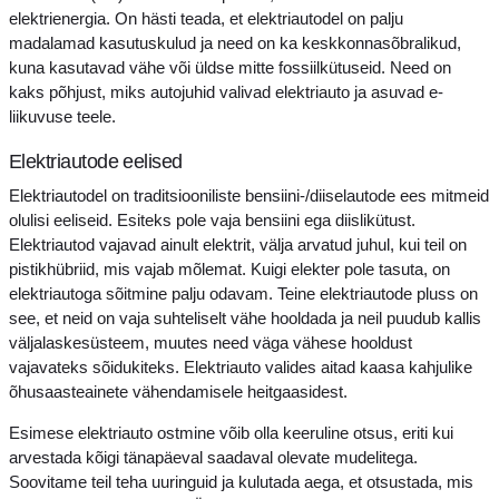
elektrienergia. On hästi teada, et elektriautodel on palju
madalamad kasutuskulud ja need on ka keskkonnasõbralikud,
kuna kasutavad vähe või üldse mitte fossiilkütuseid. Need on
kaks põhjust, miks autojuhid valivad elektriauto ja asuvad e-
liikuvuse teele.
Elektriautode eelised
Elektriautodel on traditsiooniliste bensiini-/diiselautode ees mitmeid
olulisi eeliseid. Esiteks pole vaja bensiini ega diislikütust.
Elektriautod vajavad ainult elektrit, välja arvatud juhul, kui teil on
pistikhübriid, mis vajab mõlemat. Kuigi elekter pole tasuta, on
elektriautoga sõitmine palju odavam. Teine elektriautode pluss on
see, et neid on vaja suhteliselt vähe hooldada ja neil puudub kallis
väljalaskesüsteem, muutes need väga vähese hooldust
vajavateks sõidukiteks. Elektriauto valides aitad kaasa kahjulike
õhusaasteainete vähendamisele heitgaasidest.
Esimese elektriauto ostmine võib olla keeruline otsus, eriti kui
arvestada kõigi tänapäeval saadaval olevate mudelitega.
Soovitame teil teha uuringuid ja kulutada aega, et otsustada, mis