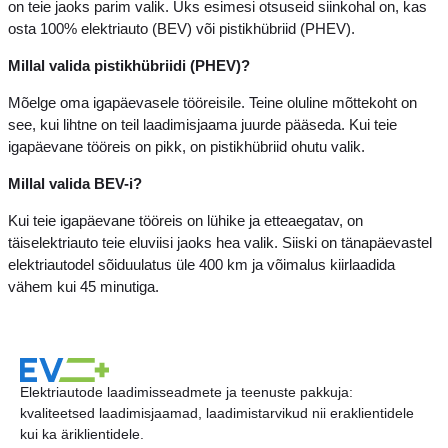
on teie jaoks parim valik. Üks esimesi otsuseid siinkohal on, kas
osta 100% elektriauto (BEV) või pistikhübriid (PHEV).
Millal valida pistikhübriidi (PHEV)?
Mõelge oma igapäevasele tööreisile. Teine oluline mõttekoht on
see, kui lihtne on teil laadimisjaama juurde pääseda. Kui teie
igapäevane tööreis on pikk, on pistikhübriid ohutu valik.
Millal valida BEV-i?
Kui teie igapäevane tööreis on lühike ja etteaegatav, on
täiselektriauto teie eluviisi jaoks hea valik. Siiski on tänapäevastel
elektriautodel sõiduulatus üle 400 km ja võimalus kiirlaadida
vähem kui 45 minutiga.
Elektriautode laadimisseadmete ja teenuste pakkuja:
kvaliteetsed laadimisjaamad, laadimistarvikud nii eraklientidele
kui ka äriklientidele.