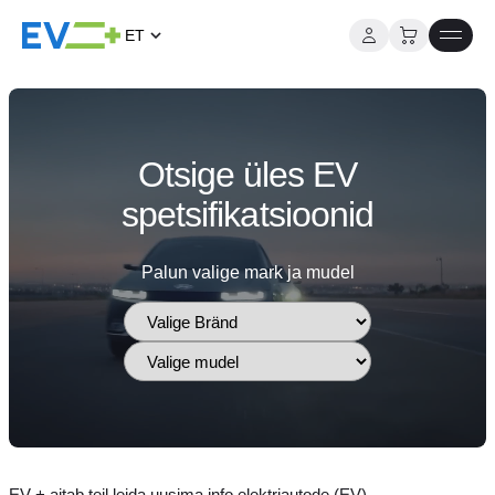
ET
Mine
Elektriautod
sisu
juurde
Otsige üles EV
spetsifikatsioonid
Palun valige mark ja mudel
EV + aitab teil leida uusima info elektriautode (EV)