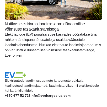
Nutikas elektriauto laadimisjaam dünaamilise
võimsuse tasakaalustamisega
Elektriautode (EV) populaarsuse kasvades pööratakse üha
rohkem tähelepanu tõhusatele ja usaldusväärsetele
laadimislahendustele. Nutikad elektriauto laadimisjaamad, mis
on varustatud dünaamilise võimsuse tasakaalustamisega,
pakuvad koduomanikele täiustatud alternatiivi, et optimeerida
Loe rohkem
energiatarbimist ning tagada elektrisüsteemi ohutus ja
vastupidavus. See arenenud tehnoloogia reguleerib reaalajas
elektriauto laadimisvõimsust, võttes arvesse teie kodu üldist
elektritarbimist, vältides nii ülekoormust ja vähendades
Elektriautode laadimisseadmete ja teenuste pakkuja:
energiakulusid. Dünaamilise võimsuse..
kvaliteetsed laadimisjaamad, laadimistarvikud nii eraklientidele
kui ka äriklientidele.
+370 677 52 723
info@evchargeplus.com