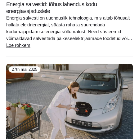
Energia salvestid: tõhus lahendus kodu
energiavajadustele
Energia salvesti on uuenduslik tehnoloogia, mis aitab tõhusalt
hallata elektrienergiat, säästa raha ja suurendada
kodumajapidamise energia sõltumatust. Need süsteemid
võimaldavad salvestada päikeseelektrijaamade toodetud või
odavamal ajal ostetud liigset energiat ning kasutada seda siis,
Loe rohkem
kui elektrihinnad on kõrgemad. Lugege edasi, et teada saada,
mis on energia salvestid, kuidas need töötavad, miks need on
olulised, kuidas valida..
27th mai 2025