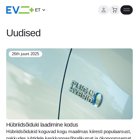
ET
Mine
sisu
Uudised
juurde
26th juuni 2025
Hübriidsõiduki laadimine kodus
Hübriidsõidukid koguvad kogu maailmas kiiresti populaarsust,
pakkudes juhtidele keskkonnasõbralikumat ja ökonoomsemat