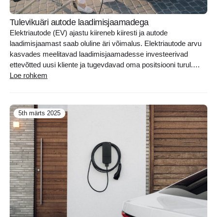
Tulevikuäri autode laadimisjaamadega
Elektriautode (EV) ajastu kiireneb kiiresti ja autode
laadimisjaamast saab oluline äri võimalus. Elektriautode arvu
kasvades meelitavad laadimisjaamadesse investeerivad
ettevõtted uusi kliente ja tugevdavad oma positsiooni turul.
Selles artiklis arutame, miks jaamad on strateegiliselt olulised,
Loe rohkem
milliseid ärimudeleid saab rakendada, kuidas kasutada
finantstoetust ja milliseid tehnilisi ning õiguslikke aspekte tuleb
teada. Autode laadimisjaamade turutrendid Elektriautode arv
5th märts 2025
kasvab..