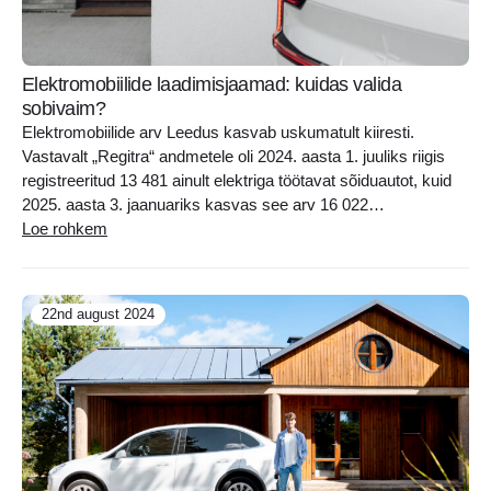
Elektromobiilide laadimisjaamad: kuidas valida
sobivaim?
Elektromobiilide arv Leedus kasvab uskumatult kiiresti.
Vastavalt „Regitra“ andmetele oli 2024. aasta 1. juuliks riigis
registreeritud 13 481 ainult elektriga töötavat sõiduautot, kuid
2025. aasta 3. jaanuariks kasvas see arv 16 022
elektromobiilini ja 12 446 pistikhübriidini (plug-in). „Regitra“
Loe rohkem
märgib ka, et 2024. aastal kasvas elektromobiilide park aasta
jooksul 49,7%, mis näitab stabiilset ligikaudu 50%..
22nd august 2024