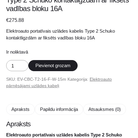
vadības bloku 16A
€
275.88
Elektroauto portatīvais uzlādes kabelis Type 2 Schuko
kontaktligzdām ar fiksēts vadības bloku 16A
Ir noliktavā
Elektroauto
Pievienot grozam
portatīvais
uzlādes
SKU:
EV-CBC-T2-16-F-W-15m
Kategorija:
Elektroauto
kabelis
pārnēsājami uzlādes kabeļi
Type
2
Schuko
Apraksts
Papildu informācija
Atsauksmes (0)
kontaktligzdām
ar
Apraksts
fiksēts
vadības
Elektroauto portatīvais uzlādes kabelis Type 2 Schuko
bloku