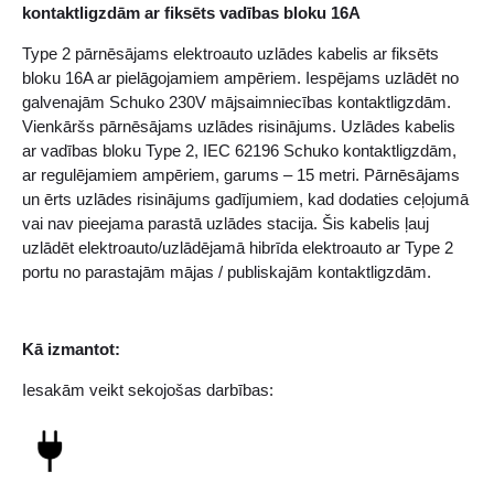
kontaktligzdām ar fiksēts vadības bloku 16A
16A
daudzums
Type 2 pārnēsājams elektroauto uzlādes kabelis ar fiksēts
bloku 16A ar pielāgojamiem ampēriem. Iespējams uzlādēt no
galvenajām Schuko 230V mājsaimniecības kontaktligzdām.
Vienkāršs pārnēsājams uzlādes risinājums. Uzlādes kabelis
ar vadības bloku Type 2, IEC 62196 Schuko kontaktligzdām,
ar regulējamiem ampēriem, garums – 15 metri. Pārnēsājams
un ērts uzlādes risinājums gadījumiem, kad dodaties ceļojumā
vai nav pieejama parastā uzlādes stacija. Šis kabelis ļauj
uzlādēt elektroauto/uzlādējamā hibrīda elektroauto ar Type 2
portu no parastajām mājas / publiskajām kontaktligzdām.
Kā izmantot:
Iesakām veikt sekojošas darbības: