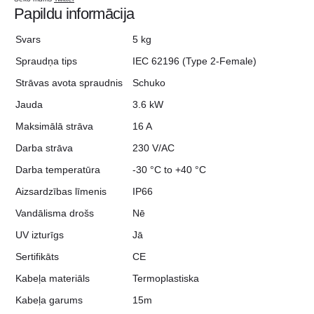
Papildu informācija
Svars
5 kg
Spraudņa tips
IEC 62196 (Type 2-Female)
Strāvas avota spraudnis
Schuko
Jauda
3.6 kW
Maksimālā strāva
16 A
Darba strāva
230 V/AC
Darba temperatūra
-30 °C to +40 °C
Aizsardzības līmenis
IP66
Vandālisma drošs
Nē
UV izturīgs
Jā
Sertifikāts
CE
Kabeļa materiāls
Termoplastiska
Kabeļa garums
15m