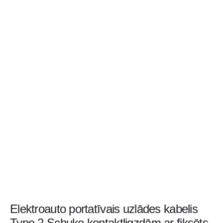
Elektroauto portatīvais uzlādes kabelis
Type 2 Schuko kontaktligzdām ar fiksēts