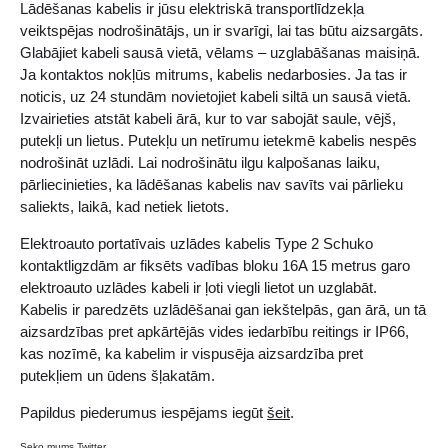
Lādēšanas kabelis ir jūsu elektriskā transportlīdzekļa
veiktspējas nodrošinātājs, un ir svarīgi, lai tas būtu aizsargāts.
Glabājiet kabeli sausā vietā, vēlams – uzglabāšanas maisiņā.
Ja kontaktos nokļūs mitrums, kabelis nedarbosies. Ja tas ir
noticis, uz 24 stundām novietojiet kabeli siltā un sausā vietā.
Izvairieties atstāt kabeli ārā, kur to var sabojāt saule, vējš,
putekļi un lietus. Putekļu un netīrumu ietekmē kabelis nespēs
nodrošināt uzlādi. Lai nodrošinātu ilgu kalpošanas laiku,
pārliecinieties, ka lādēšanas kabelis nav savīts vai pārlieku
saliekts, laikā, kad netiek lietots.
Elektroauto portatīvais uzlādes kabelis Type 2 Schuko
kontaktligzdām ar fiksēts vadības bloku 16A 15 metrus garo
elektroauto uzlādes kabeli ir ļoti viegli lietot un uzglabāt.
Kabelis ir paredzēts uzlādēšanai gan iekštelpās, gan ārā, un tā
aizsardzības pret apkārtējās vides iedarbību reitings ir IP66,
kas nozīmē, ka kabelim ir vispusēja aizsardzība pret
putekļiem un ūdens šļakatām.
Papildus piederumus iespējams iegūt
šeit
.
Seko mums
Twitter