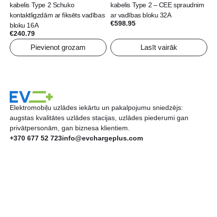
kabelis Type 2 Schuko
kabelis Type 2 – CEE spraudnim
kontaktligzdām ar fiksēts vadības
ar vadības bloku 32A
€
598.95
bloku 16A
€
240.79
Pievienot grozam
Lasīt vairāk
Elektromobiļu uzlādes iekārtu un pakalpojumu sniedzējs:
augstas kvalitātes uzlādes stacijas, uzlādes piederumi gan
privātpersonām, gan biznesa klientiem.
+370 677 52 723
info@evchargeplus.com