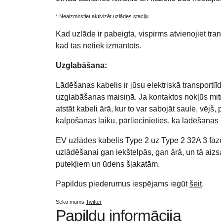
* Neaizmirstiet aktivizēt uzlādes staciju
Kad uzlāde ir pabeigta, vispirms atvienojiet tra
kad tas netiek izmantots.
Uzglabāšana:
Lādēšanas kabelis ir jūsu elektriskā transportlīd
uzglabāšanas maisiņā. Ja kontaktos nokļūs mitrum
atstāt kabeli ārā, kur to var sabojāt saule, vējš
kalpošanas laiku, pārliecinieties, ka lādēšanas ka
EV uzlādes kabelis Type 2 uz Type 2 32A 3 fāze s
uzlādēšanai gan iekštelpās, gan ārā, un tā aizsa
putekļiem un ūdens šļakatām.
Papildus piederumus iespējams iegūt
šeit
.
Seko mums
Twitter
Papildu informācija