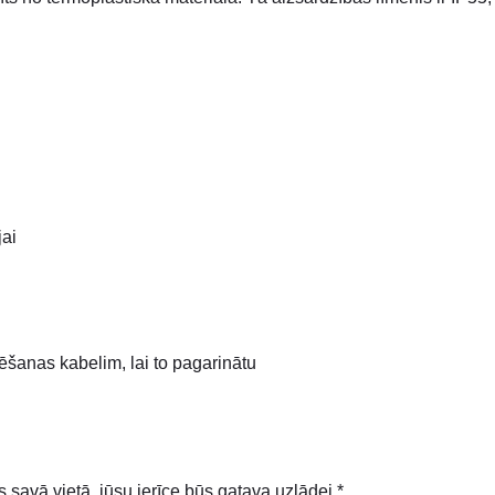
jai
ēšanas kabelim, lai to pagarinātu
 savā vietā, jūsu ierīce būs gatava uzlādei *