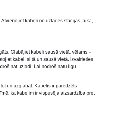
Atvienojiet kabeli no uzlādes stacijas laikā,
rgāts. Glabājiet kabeli sausā vietā, vēlams –
iet kabeli siltā un sausā vietā. Izvairieties
drošināt uzlādi. Lai nodrošinātu ilgu
etot un uzglabāt. Kabelis ir paredzēts
zīmē, ka kabelim ir vispusēja aizsardzība pret