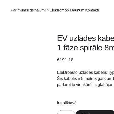
Par mums
Risinājumi
Elektromobiļi
Jaunumi
Kontakti
EV uzlādes kabe
1 fāze spirāle 8
€
191.18
Elektroauto uzlādes kabelis Ty
Šis kabelis ir 8 metrus garš un T
padarot to vienkārši uzglabājam
Ir noliktavā
EV