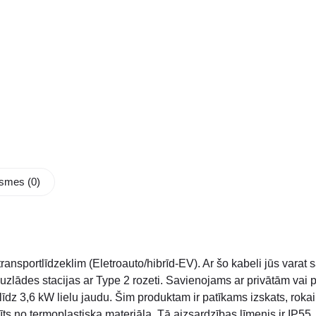
smes (0)
ransportlīdzeklim (Eletroauto/hibrīd-EV). Ar šo kabeli jūs varat 
 uzlādes stacijas ar Type 2 rozeti. Savienojams ar privātām vai
īdz 3,6 kW lielu jaudu. Šim produktam ir patīkams izskats, rokai
īts no termoplastiska materiāla. Tā aizsardzības līmenis ir IP55, 