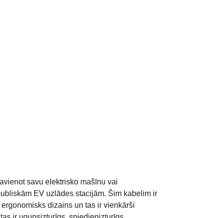
savienot savu elektrisko mašīnu vai
 publiskām EV uzlādes stacijām. Šim kabelim ir
 ergonomisks dizains un tas ir vienkārši
tas ir ugunsizturīgs, spiedienizturīgs,