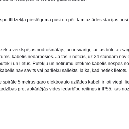
nsportlīdzekļa pieslēguma pusi un pēc tam uzlādes stacijas pusi. 
zekļa veiktspējas nodrošinātājs, un ir svarīgi, lai tas būtu aizsa
s, kabelis nedarbosies. Ja tas ir noticis, uz 24 stundām novietoj
, putekļi un lietus. Putekļu un netīrumu ietekmē kabelis nespēs no
belis nav savīts vai pārlieku saliekts, laikā, kad netiek lietots.
pirāle 5 metrus garo elektroauto uzlādes kabeli ir ļoti viegli li
rdzības pret apkārtējās vides iedarbību reitings ir IP55, kas no