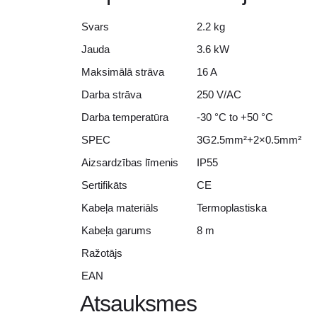
Svars
2.2 kg
Jauda
3.6 kW
Maksimālā strāva
16 A
Darba strāva
250 V/AC
Darba temperatūra
-30 °C to +50 °C
SPEC
3G2.5mm²+2×0.5mm²
Aizsardzības līmenis
IP55
Sertifikāts
CE
Kabeļa materiāls
Termoplastiska
Kabeļa garums
8 m
Ražotājs
EAN
Atsauksmes