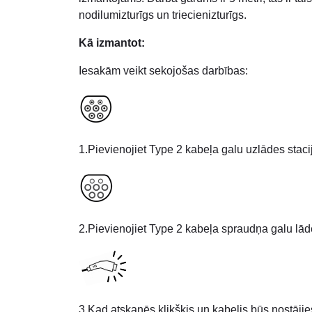
nodilumizturīgs un triecienizturīgs.
Kā izmantot:
Iesakām veikt sekojošas darbības:
1.Pievienojiet Type 2 kabeļa galu uzlādes staci
2.Pievienojiet Type 2 kabeļa spraudņa galu lād
3.Kad atskanēs klikšķis un kabelis būs nostājies