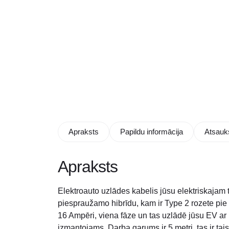
Apraksts
Papildu informācija
Atsauk
Apraksts
Elektroauto uzlādes kabelis jūsu elektriskajam t
piespraužamo hibrīdu, kam ir Type 2 rozete pie
16 Ampēri, viena fāze un tas uzlādē jūsu EV ar l
izmantojams. Darba garums ir 5 metri, tas ir tais