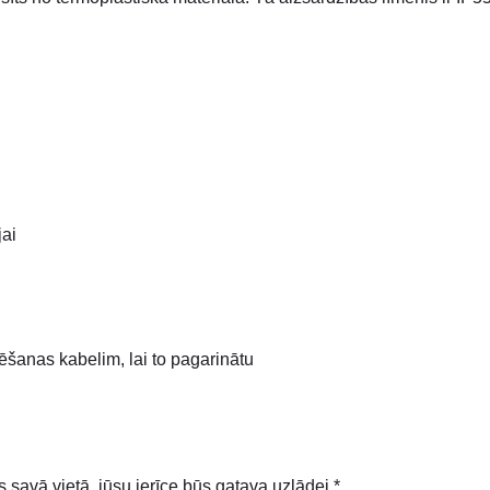
jai
ēšanas kabelim, lai to pagarinātu
 savā vietā, jūsu ierīce būs gatava uzlādei *