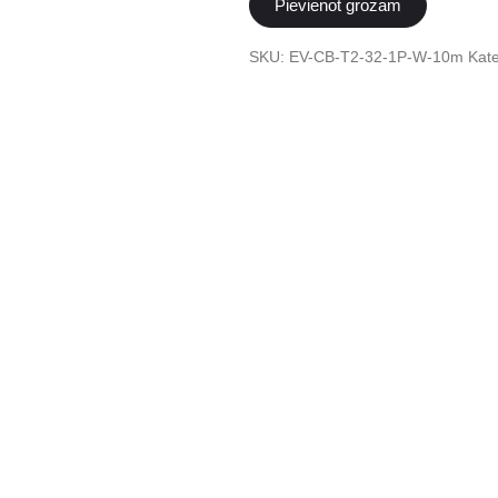
Pievienot grozam
uzlādes
kabelis
SKU:
EV-CB-T2-32-1P-W-10m
Kate
Type
2
uz
Type
2
32A
1
fāze
10m
daudzums