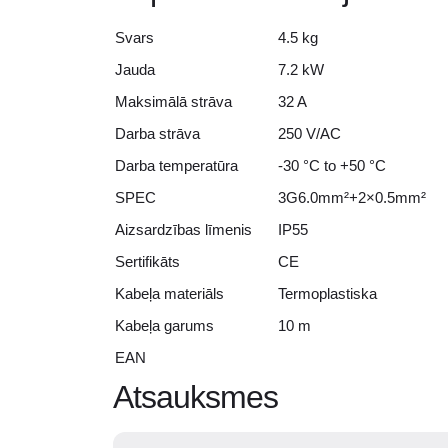
Svars
4.5 kg
Jauda
7.2 kW
Maksimālā strāva
32 A
Darba strāva
250 V/AC
Darba temperatūra
-30 °C to +50 °C
SPEC
3G6.0mm²+2×0.5mm²
Aizsardzības līmenis
IP55
Sertifikāts
CE
Kabeļa materiāls
Termoplastiska
Kabeļa garums
10 m
EAN
Atsauksmes