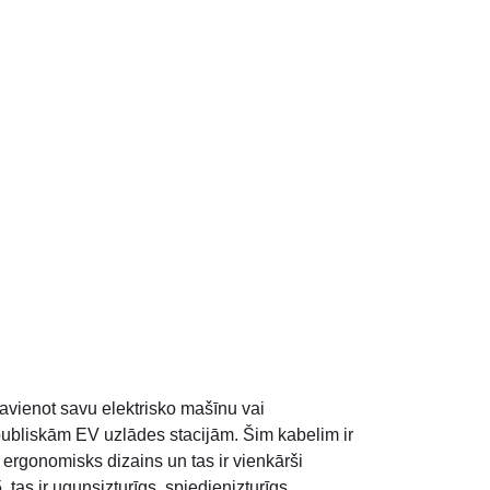
savienot savu elektrisko mašīnu vai
 publiskām EV uzlādes stacijām. Šim kabelim ir
 ergonomisks dizains un tas ir vienkārši
 tas ir ugunsizturīgs, spiedienizturīgs,