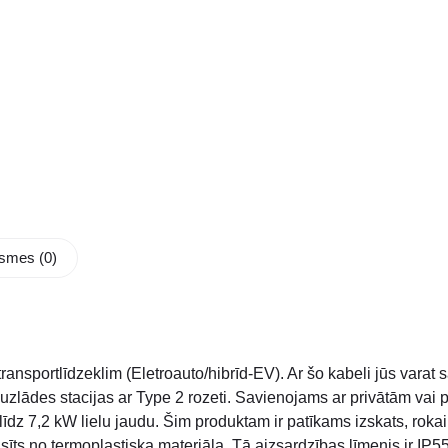
smes (0)
ransportlīdzeklim (Eletroauto/hibrīd-EV). Ar šo kabeli jūs varat 
 uzlādes stacijas ar Type 2 rozeti. Savienojams ar privātām vai
īdz 7,2 kW lielu jaudu. Šim produktam ir patīkams izskats, rokai
sīts no termoplastiska materiāla. Tā aizsardzības līmenis ir IP55,