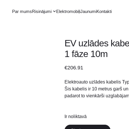
Par mums
Risinājumi
Elektromobiļi
Jaunumi
Kontakti
EV uzlādes kabe
1 fāze 10m
€
206.91
Elektroauto uzlādes kabelis Typ
Šis kabelis ir 10 metrus garš un 
padarot to vienkārši uzglabājam
Ir noliktavā
EV