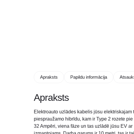
Apraksts
Papildu informācija
Atsauk
Apraksts
Elektroauto uzlādes kabelis jūsu elektriskajam t
piespraužamo hibrīdu, kam ir Type 2 rozete pie
32 Ampēri, viena fāze un tas uzlādē jūsu EV ar l
izmantojams. Darba garums ir 10 metri, tas ir tai