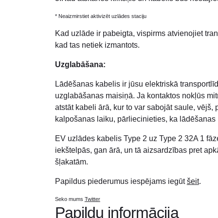
* Neaizmirstiet aktivizēt uzlādes staciju
Kad uzlāde ir pabeigta, vispirms atvienojiet tra
kad tas netiek izmantots.
Uzglabāšana:
Lādēšanas kabelis ir jūsu elektriskā transportlīd
uzglabāšanas maisiņā. Ja kontaktos nokļūs mitrum
atstāt kabeli ārā, kur to var sabojāt saule, vējš
kalpošanas laiku, pārliecinieties, ka lādēšanas ka
EV uzlādes kabelis Type 2 uz Type 2 32A 1 fāze 1
iekštelpās, gan ārā, un tā aizsardzības pret apk
šļakatām.
Papildus piederumus iespējams iegūt
šeit
.
Seko mums
Twitter
Papildu informācija