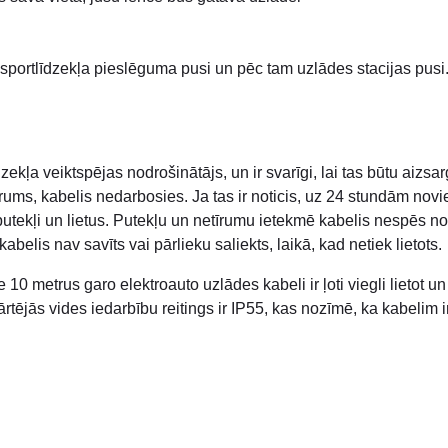
nsportlīdzekļa pieslēguma pusi un pēc tam uzlādes stacijas pusi. 
zekļa veiktspējas nodrošinātājs, un ir svarīgi, lai tas būtu aizsa
s, kabelis nedarbosies. Ja tas ir noticis, uz 24 stundām novietoj
, putekļi un lietus. Putekļu un netīrumu ietekmē kabelis nespēs no
belis nav savīts vai pārlieku saliekts, laikā, kad netiek lietots.
0 metrus garo elektroauto uzlādes kabeli ir ļoti viegli lietot u
ārtējās vides iedarbību reitings ir IP55, kas nozīmē, ka kabelim