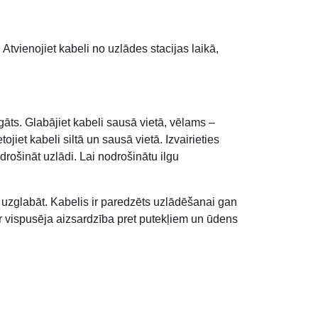
Atvienojiet kabeli no uzlādes stacijas laikā,
rgāts. Glabājiet kabeli sausā vietā, vēlams –
iet kabeli siltā un sausā vietā. Izvairieties
drošināt uzlādi. Lai nodrošinātu ilgu
n uzglabāt. Kabelis ir paredzēts uzlādēšanai gan
 ir vispusēja aizsardzība pret putekļiem un ūdens