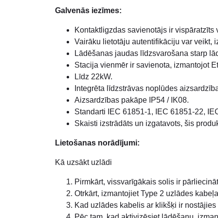
Galvenās iezīmes:
Kontaktligzdas savienotājs ir vispāratzīts
Vairāku lietotāju autentifikāciju var veikt,
Lādēšanas jaudas līdzsvarošana starp lād
Stacija vienmēr ir savienota, izmantojot E
Līdz 22kW.
Integrēta līdzstrāvas noplūdes aizsardzība
Aizsardzības pakāpe IP54 / IK08.
Standarti IEC 61851-1, IEC 61851-22, IE
Skaisti izstrādāts un izgatavots, šis pro
Lietošanas norādījumi:
Kā uzsākt uzlādi
Pirmkārt, vissvarīgākais solis ir pārliecināt
Otrkārt, izmantojiet Type 2 uzlādes kabeļa 
Kad uzlādes kabelis ar klikšķi ir nostājies 
Pēc tam, kad aktivizēsiet lādēšanu, izman