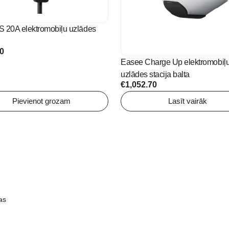
S 20A elektromobiļu uzlādes
90
Easee Charge Up elektromobiļ
uzlādes stacija balta
€
1,052.70
Pievienot grozam
Lasīt vairāk
as