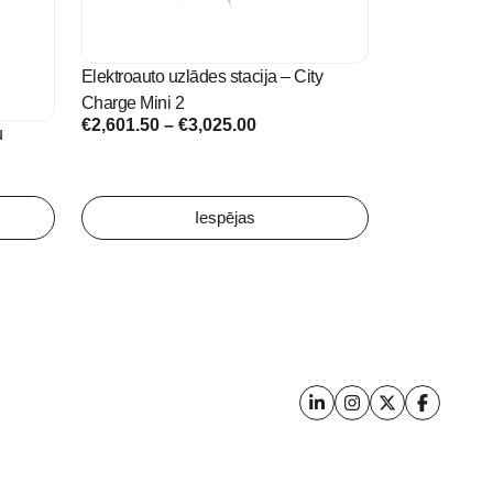
on
the
product
Elektroauto uzlādes stacija – City
page
Charge Mini 2
Price
€
2,601.50
–
€
3,025.00
u
range:
€2,601.50
through
Iespējas
€3,025.00