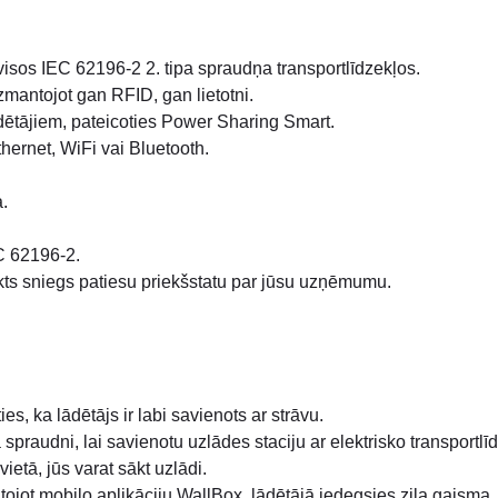
 visos IEC 62196-2 2. tipa spraudņa transportlīdzekļos.
 izmantojot gan RFID, gan lietotni.
ētājiem, pateicoties Power Sharing Smart.
thernet, WiFi vai Bluetooth.
.
C 62196-2.
dukts sniegs patiesu priekšstatu par jūsu uzņēmumu.
ies, ka lādētājs ir labi savienots ar strāvu.
spraudni, lai savienotu uzlādes staciju ar elektrisko transportlīd
vietā, jūs varat sākt uzlādi.
tojot mobilo aplikāciju WallBox, lādētājā iedegsies zila gaisma.