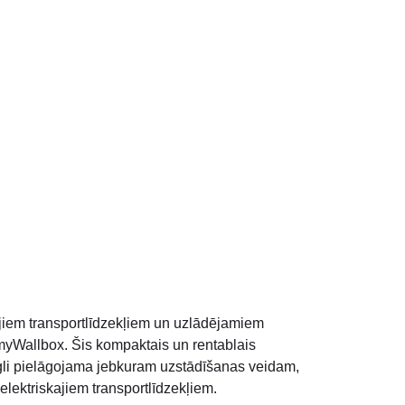
ajiem transportlīdzekļiem un uzlādējamiem
 “myWallbox. Šis kompaktais un rentablais
gli pielāgojama jebkuram uzstādīšanas veidam,
elektriskajiem transportlīdzekļiem.