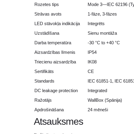
Rozetes tips
Mode 3—IEC 62196 (Ty
Strāvas avots
1-fāze, 3-fāzes
LED stāvokļa indikācija
Integrēts
Uzstādīšana
Sienu montāža
Darba temperatūra
-30 °C to +40 °C
Aizsardzības līmenis
IP54
Triecienu aizsardzība
IK08
Sertifikāts
CE
Standards
IEC 61851-1, IEC 6185
DC leakage protection
Integrated
Ražotājs
WallBox (Spānija)
Apdrošināšana
24 mēneši
Atsauksmes