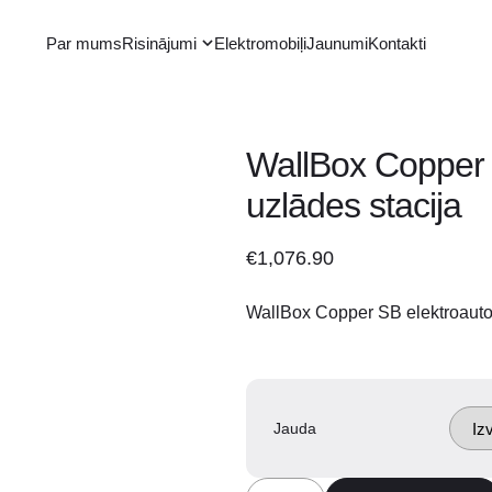
Par mums
Risinājumi
Elektromobiļi
Jaunumi
Kontakti
WallBox Copper 
uzlādes stacija
€
1,076.90
WallBox Copper SB elektroauto 
Jauda
WallBox