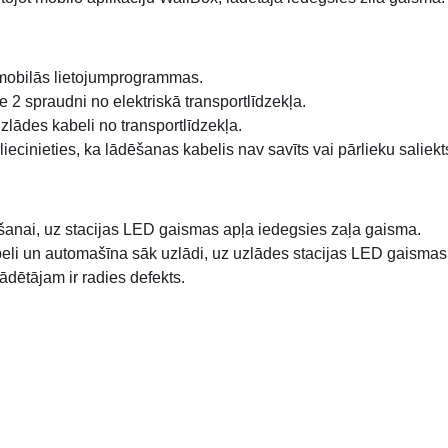
 mobilās lietojumprogrammas.
e 2 spraudni no elektriskā transportlīdzekļa.
uzlādes kabeli no transportlīdzekļa.
iecinieties, ka lādēšanas kabelis nav savīts vai pārlieku saliekts,
anai, uz stacijas LED gaismas apļa iedegsies zaļa gaisma.
beli un automašīna sāk uzlādi, uz uzlādes stacijas LED gaismas
dētājam ir radies defekts.