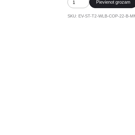
Pievienot grozam
Copper
SB
SKU:
EV-ST-T2-WLB-COP-22-B-M
elektroauto
Type
2
uzlādes
stacija
daudzums