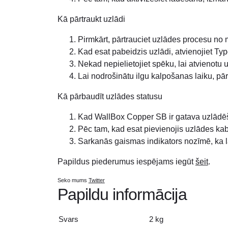
Kā pārtraukt uzlādi
Pirmkārt, pārtrauciet uzlādes procesu no
Kad esat pabeidzis uzlādi, atvienojiet Typ
Nekad nepielietojiet spēku, lai atvienotu 
Lai nodrošinātu ilgu kalpošanas laiku, pārl
Kā pārbaudīt uzlādes statusu
Kad WallBox Copper SB ir gatava uzlādēš
Pēc tam, kad esat pievienojis uzlādes ka
Sarkanās gaismas indikators nozīmē, ka lā
Papildus piederumus iespējams iegūt
šeit
.
Seko mums
Twitter
Papildu informācija
Svars
2 kg