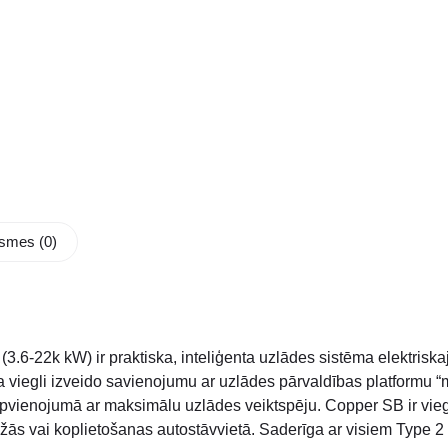
smes (0)
3.6-22k kW) ir praktiska, inteliģenta uzlādes sistēma elektrisk
ija viegli izveido savienojumu ar uzlādes pārvaldības platformu
pvienojumā ar maksimālu uzlādes veiktspēju. Copper SB ir vie
rāžās vai koplietošanas autostāvvietā. Saderīga ar visiem Type 2 