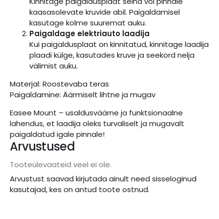
Kinnitage paigaldusplaat seina või pinnale
kaasasolevate kruvide abil. Paigaldamisel
kasutage kolme suuremat auku.
Paigaldage elektriauto laadija
Kui paigaldusplaat on kinnitatud, kinnitage laadija
plaadi külge, kasutades kruve ja seekord nelja
välimist auku.
Materjal: Roostevaba teras
Paigaldamine: Äärmiselt lihtne ja mugav
Easee Mount – usaldusväärne ja funktsionaalne
lahendus, et laadija oleks turvaliselt ja mugavalt
paigaldatud igale pinnale!
Arvustused
Tooteülevaateid veel ei ole.
Arvustust saavad kirjutada ainult need sisseloginud
kasutajad, kes on antud toote ostnud.