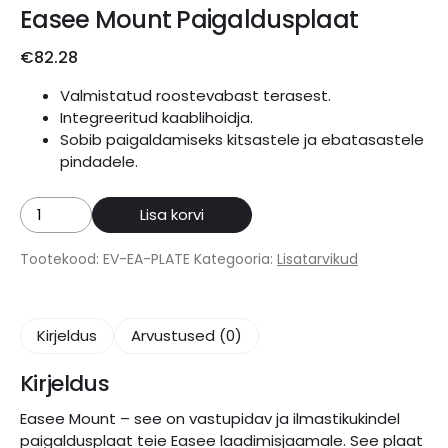
Easee Mount Paigaldusplaat
€
82.28
Valmistatud roostevabast terasest.
Integreeritud kaablihoidja.
Sobib paigaldamiseks kitsastele ja ebatasastele
pindadele.
Easee
Lisa korvi
Mount
Paigaldusplaat
Tootekood:
EV-EA-PLATE
Kategooria:
Lisatarvikud
kogus
Kirjeldus
Arvustused (0)
Kirjeldus
Easee Mount – see on vastupidav ja ilmastikukindel
paigaldusplaat teie Easee laadimisjaamale. See plaat