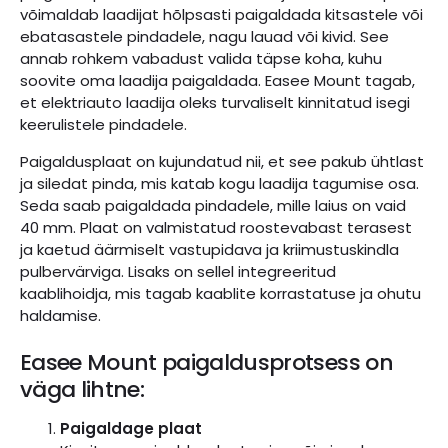
võimaldab laadijat hõlpsasti paigaldada kitsastele või
ebatasastele pindadele, nagu lauad või kivid. See
annab rohkem vabadust valida täpse koha, kuhu
soovite oma laadija paigaldada. Easee Mount tagab,
et elektriauto laadija oleks turvaliselt kinnitatud isegi
keerulistele pindadele.
Paigaldusplaat on kujundatud nii, et see pakub ühtlast
ja siledat pinda, mis katab kogu laadija tagumise osa.
Seda saab paigaldada pindadele, mille laius on vaid
40 mm. Plaat on valmistatud roostevabast terasest
ja kaetud äärmiselt vastupidava ja kriimustuskindla
pulbervärviga. Lisaks on sellel integreeritud
kaablihoidja, mis tagab kaablite korrastatuse ja ohutu
haldamise.
Easee Mount paigaldusprotsess on
väga lihtne:
Paigaldage plaat