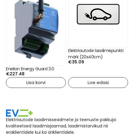
Elektriautode laadimispunkti
märk (20x40cm)
€
35.09
Enelion Energy Guard 3.0
€
227.48
Lisa korvi
Loe edasi
Elektriautode laadimisseadmete ja teenuste pakkuja:
kvaliteetsed laadimisjaamad, laadimistarvikud nii
eraklientidele kui ka äriklientidele.