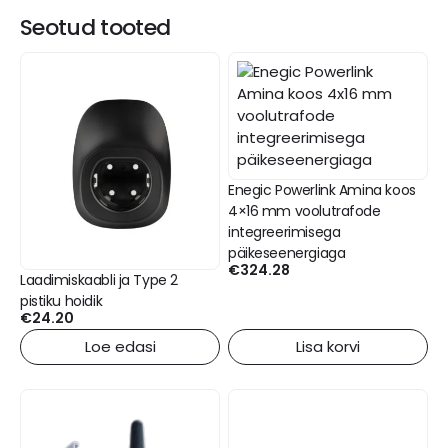
Seotud tooted
Enegic Powerlink Amina koos
4×16 mm voolutrafode
integreerimisega
päikeseenergiaga
€
324.28
Laadimiskaabli ja Type 2
pistiku hoidik
€
24.20
Loe edasi
Lisa korvi