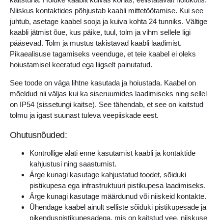
Niiskus kontaktides põhjustab kaabli mittetöötamise. Kui see
juhtub, asetage kaabel sooja ja kuiva kohta 24 tunniks. Vältige
kaabli jätmist õue, kus päike, tuul, tolm ja vihm sellele ligi
pääsevad. Tolm ja mustus takistavad kaabli laadimist.
Pikaealisuse tagamiseks veenduge, et teie kaabel ei oleks
hoiustamisel keeratud ega liigselt painutatud.
See toode on väga lihtne kasutada ja hoiustada. Kaabel on
mõeldud nii väljas kui ka siseruumides laadimiseks ning sellel
on IP54 (sissetungi kaitse). See tähendab, et see on kaitstud
tolmu ja igast suunast tuleva veepiiskade eest.
Ohutusnõuded:
Kontrollige alati enne kasutamist kaabli ja kontaktide
kahjustusi ning saastumist.
Ärge kunagi kasutage kahjustatud toodet, sõiduki
pistikupesa ega infrastruktuuri pistikupesa laadimiseks.
Ärge kunagi kasutage määrdunud või niiskeid kontakte.
Ühendage kaabel ainult selliste sõiduki pistikupesade ja
pikenduspistikupesadega, mis on kaitstud vee, niiskuse