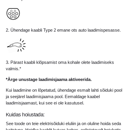
2. Ühendage kaabli Type 2 emane ots auto laadimispesasse.
3. Pärast kaabli klõpsamist oma kohale olete laadimiseks
valmis.*
*Ärge unustage laadimisjaama aktiveerida.
Kui laadimine on lõpetatud, ühendage esmalt lahti sõiduki pool
ja seejärel laadimisjaama pool. Eemaldage kaabel
laadimisjaamast, kui see ei ole kasutusel.
Kuidas hoiustada:
See toode on teie elektrisõiduki eluliin ja on oluline hoida seda
kaitstuna. Hoidke kaablit kuivas kohas, eelistatavalt hoiukotis.