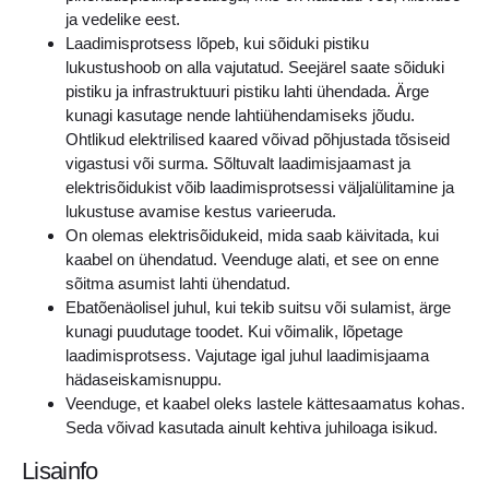
ja vedelike eest.
Laadimisprotsess lõpeb, kui sõiduki pistiku
lukustushoob on alla vajutatud. Seejärel saate sõiduki
pistiku ja infrastruktuuri pistiku lahti ühendada. Ärge
kunagi kasutage nende lahtiühendamiseks jõudu.
Ohtlikud elektrilised kaared võivad põhjustada tõsiseid
vigastusi või surma. Sõltuvalt laadimisjaamast ja
elektrisõidukist võib laadimisprotsessi väljalülitamine ja
lukustuse avamise kestus varieeruda.
On olemas elektrisõidukeid, mida saab käivitada, kui
kaabel on ühendatud. Veenduge alati, et see on enne
sõitma asumist lahti ühendatud.
Ebatõenäolisel juhul, kui tekib suitsu või sulamist, ärge
kunagi puudutage toodet. Kui võimalik, lõpetage
laadimisprotsess. Vajutage igal juhul laadimisjaama
hädaseiskamisnuppu.
Veenduge, et kaabel oleks lastele kättesaamatus kohas.
Seda võivad kasutada ainult kehtiva juhiloaga isikud.
Lisainfo