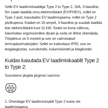
5m
Selle EV laadimiskaabliga Type 2 to Type 2, 16A, 3-faasiline,
kogus
5m saate laadida oma elektrisõidukit (EV/PHEV), millel on
Type 2 port, kasutades EV laadimisjaama, millel on Type 2
pistikupesa. Kaabel on 16 amprit, 3-faasiline ja suudab laadida
teie elektrisõidukit kuni 11 kW. Tootel on kena välimus,
käeshoitav ergonoomiline disain ja seda on lihtne ühendada.
Tööpikkus on 5 meetrit ja see on valmistatud
termoplastmaterjalist. Sellel on kaitsetase IP55, see on
leegiaeglustav, survekindel, kulumiskindel ja löögikindel.
Kuidas kasutada EV laadimiskaablit Type 2
to Type 2:
Soovitame järgida järgmisi samme:
1. Ühendage EV laadimiskaabli Type 2 isane ots
laadimisjaama.