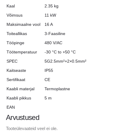
Kaal
2.35 kg
Võimsus
11 kW
Maksimaalne vool
16 A
Toiteallikas
3-Faasiline
Tööpinge
480 V/AC
Töötemperatuur
-30 °C to +50 °C
SPEC
5G2.5mm²+2×0.5mm²
Kaitseaste
IP55
Sertifikaat
CE
Kaabli materjal
Termoplastne
Kaabli pikkus
5 m
EAN
Arvustused
Tooteülevaateid veel ei ole.