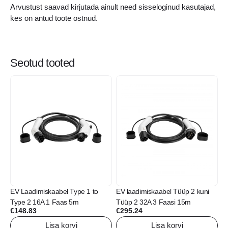
Arvustust saavad kirjutada ainult need sisseloginud kasutajad,
kes on antud toote ostnud.
Seotud tooted
EV Laadimiskaabel Type 1 to
EV laadimiskaabel Tüüp 2 kuni
Type 2 16A 1 Faas 5m
Tüüp 2 32A 3 Faasi 15m
€
148.83
€
295.24
Lisa korvi
Lisa korvi