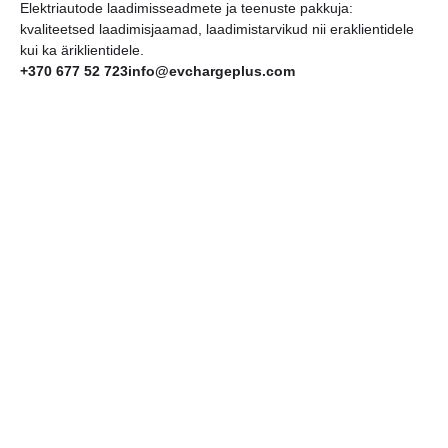
Elektriautode laadimisseadmete ja teenuste pakkuja:
kvaliteetsed laadimisjaamad, laadimistarvikud nii eraklientidele
kui ka äriklientidele.
+370 677 52 723
info@evchargeplus.com