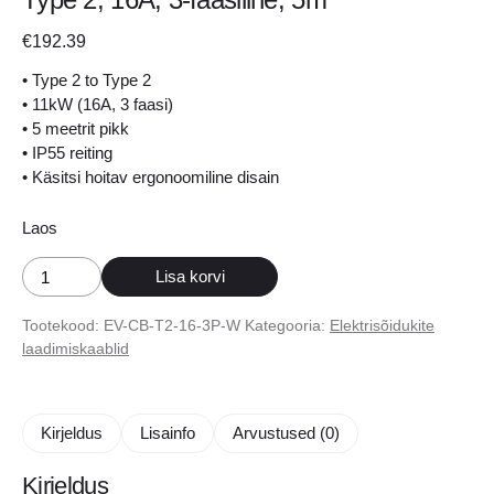
€
192.39
• Type 2 to Type 2
• 11kW (16A, 3 faasi)
• 5 meetrit pikk
• IP55 reiting
• Käsitsi hoitav ergonoomiline disain
Laos
Elektriauto
Lisa korvi
laadimiskaabel
Type
Tootekood:
EV-CB-T2-16-3P-W
Kategooria:
Elektrisõidukite
2
laadimiskaablid
to
Type
2,
Kirjeldus
Lisainfo
Arvustused (0)
16A,
3-
Kirjeldus
faasiline,