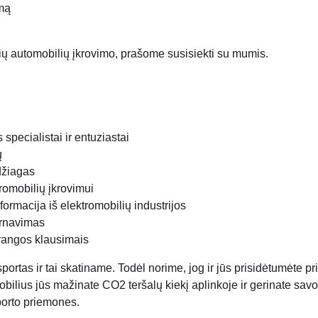
imą
inių automobilių įkrovimo, prašome susisiekti su mumis.
pecialistai ir entuziastai
ų
džiagas
romobilių įkrovimui
nformacija iš elektromobilių industrijos
arnavimas
įrangos klausimais
sportas ir tai skatiname. Todėl norime, jog ir jūs prisidėtumėte p
ilius jūs mažinate CO2 teršalų kiekį aplinkoje ir gerinate savo
porto priemones.