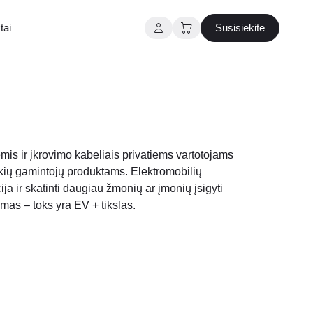
tai
Susisiekite
mis ir įkrovimo kabeliais privatiems vartotojams
rekių gamintojų produktams. Elektromobilių
ja ir skatinti daugiau žmonių ar įmonių įsigyti
as – toks yra EV + tikslas.