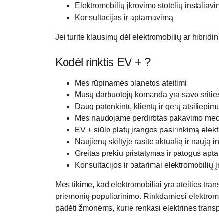
Elektromobilių įkrovimo stotelių instaliav
Konsultacijas ir aptarnavimą
Jei turite klausimų dėl elektromobilių ar hibrid
Kodėl rinktis EV + ?
Mes rūpinamės planetos ateitimi
Mūsų darbuotojų komanda yra savo srities s
Daug patenkintų klientų ir gerų atsiliepim
Mes naudojame perdirbtas pakavimo me
EV + siūlo platų įrangos pasirinkimą elekt
Naujienų skiltyje rasite aktualią ir naują i
Greitas prekiu pristatymas ir patogus apt
Konsultacijos ir patarimai elektromobilių 
Mes tikime, kad elektromobiliai yra ateities tran
priemonių populiarinimo. Rinkdamiesi elektromob
padėti žmonėms, kurie renkasi elektrines trans