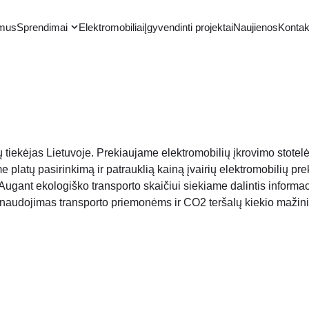
 mus
Sprendimai
Elektromobiliai
Įgyvendinti projektai
Naujienos
Kontak
 tiekėjas Lietuvoje. Prekiaujame elektromobilių įkrovimo stotelė
e platų pasirinkimą ir patrauklią kainą įvairių elektromobilių p
 Augant ekologiško transporto skaičiui siekiame dalintis informaci
 naudojimas transporto priemonėms ir CO2 teršalų kiekio mažinim