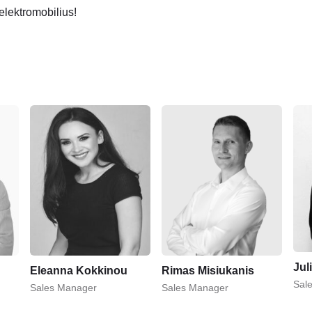
 elektromobilius!
Jul
Eleanna Kokkinou
Rimas Misiukanis
Sal
Sales Manager
Sales Manager