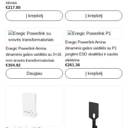
stovas
€
217.80
Į krepšelį
Į krepšelį
Enegic Powerlink Amina
dinaminis galios valdiklis su P1
Enegic Powerlink Amina
jungtimi ESO skaitikliui ir saulės
dinaminis galios valdiklis su 3×16
elektrine
mm srovės transformatoriais
€
261.36
€
304.92
Daugiau
Į krepšelį