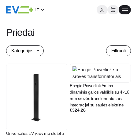
LT
Į
turinį
Priedai
Kategorijos
Filtruoti
Enegic Powerlink Amina
dinaminis galios valdiklis su 4×16
mm srovės transformatoriais
integracijai su saulės elektrine
€
324.28
Universalus EV įkrovimo stotelių