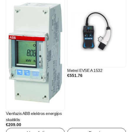
Metrel EVSE A 1532
€
551.76
Vienfazis ABB elektros energijos
skaitiklis
€
209.00