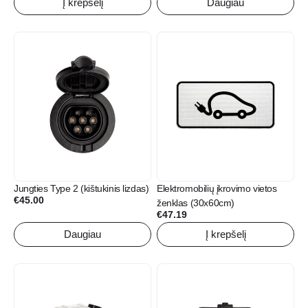
Į krepšelį
Daugiau
Jungties Type 2 (kištukinis lizdas)
Elektromobilių įkrovimo vietos
€
45.00
ženklas (30x60cm)
€
47.19
Daugiau
Į krepšelį