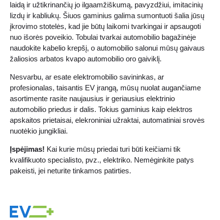
laidą ir užtikrinančių jo ilgaamžiškumą, pavyzdžiui, imitacinių
lizdų ir kabliukų. Šiuos gaminius galima sumontuoti šalia jūsų
įkrovimo stotelės, kad jie būtų laikomi tvarkingai ir apsaugoti
nuo išorės poveikio. Tobulai tvarkai automobilio bagažinėje
naudokite kabelio krepšį, o automobilio salonui mūsų gaivaus
žaliosios arbatos kvapo automobilio oro gaiviklį.
Nesvarbu, ar esate elektromobilio savininkas, ar
profesionalas, taisantis EV įrangą, mūsų nuolat augančiame
asortimente rasite naujausius ir geriausius elektrinio
automobilio priedus ir dalis. Tokius gaminius kaip elektros
apskaitos prietaisai, elekroniniai užraktai, automatiniai srovės
nuotėkio jungikliai.
Įspėjimas!
Kai kurie mūsų priedai turi būti keičiami tik
kvalifikuoto specialisto, pvz., elektriko. Nemėginkite patys
pakeisti, jei neturite tinkamos patirties.