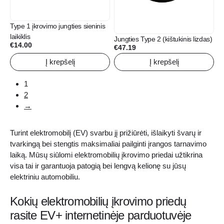
Type 1 įkrovimo jungties sieninis
laikiklis
Jungties Type 2 (kištukinis lizdas)
€
14.00
€
47.19
Į krepšelį
Į krepšelį
1
2
→
Turint elektromobilį (EV) svarbu jį prižiūrėti, išlaikyti švarų ir
tvarkingą bei stengtis maksimaliai pailginti įrangos tarnavimo
laiką. Mūsų siūlomi elektromobilių įkrovimo priedai užtikrina
visa tai ir garantuoja patogią bei lengvą kelionę su jūsų
elektriniu automobiliu.
Kokių elektromobilių įkrovimo priedų
rasite EV+ internetinėje parduotuvėje