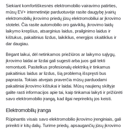
Siekiant komfortiškesnės elektromobilio vairavimo patirties,
mūsų EV+ internetinėje parduotuvėje rasite daugybę įvairių
elektromobilių įkrovimo priedų jūsų elektromobiliui ar įkrovimo
stotelei. Čia rasite automobilio oro gaiviklių, įkrovimo laidų
laikymo krepšius, atsarginius laidus, prailginimo laidus ir
kištukus, pakaitinius lizdus, laikiklius, energijos skaitiklius ir
dar daugiau.
Bėgant laikui, dėl netinkamos priežiūros ar laikymo sąlygų,
įkrovimo laidai ar lizdai gali sugesti arba juos gali tekti
remontuoti. Pasitelkus profesionalų elektriką ir tinkamus
pakaitinius laidus ar lizdus, šią problemą išspręsti bus
paprasta. Tokiais atvejais praverčia mūsų parduodami
pakaitiniai įkrovimo kištukai ir laidai. Mūsų naujienų skiltyje
galite rasti informacijos apie tai, kaip tinkamai laikyti ir prižiūrėti
savo elektromobilio įrangą, kad ilgai neprireiktų jos keisti.
Elektromobilių įranga
Rūpinantis visais savo elektromobilio įkrovimo įrenginiais, gali
prireikti ir kitų dalių. Turime priedų, apsaugančių jūsų įkrovimo