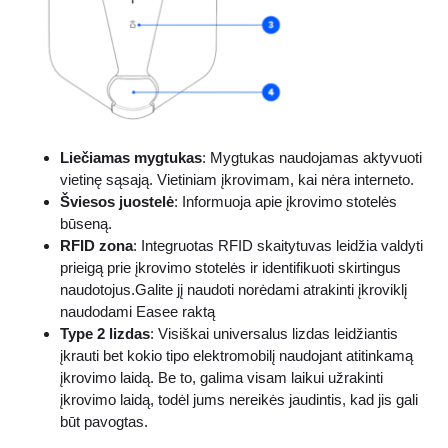
Liečiamas mygtukas
: Mygtukas naudojamas aktyvuoti
vietinę sąsają. Vietiniam įkrovimam, kai nėra interneto.
Šviesos juostelė
: Informuoja apie įkrovimo stotelės
būseną.
RFID zona
: Integruotas RFID skaitytuvas leidžia valdyti
prieigą prie įkrovimo stotelės ir identifikuoti skirtingus
naudotojus.Galite jį naudoti norėdami atrakinti įkroviklį
naudodami Easee raktą
Type 2 lizdas
: Visiškai universalus lizdas leidžiantis
įkrauti bet kokio tipo elektromobilį naudojant atitinkamą
įkrovimo laidą. Be to, galima visam laikui užrakinti
įkrovimo laidą, todėl jums nereikės jaudintis, kad jis gali
būt pavogtas.