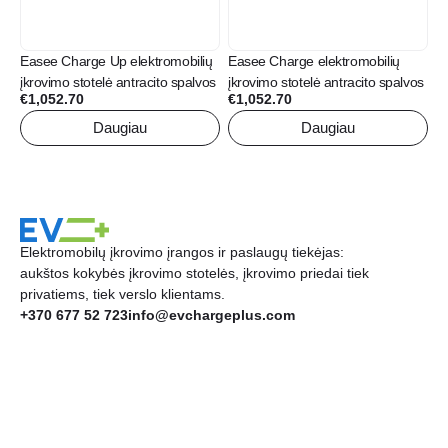
Easee Charge Up elektromobilių
Easee Charge elektromobilių
įkrovimo stotelė antracito spalvos
įkrovimo stotelė antracito spalvos
€
1,052.70
€
1,052.70
Daugiau
Daugiau
Elektromobilų įkrovimo įrangos ir paslaugų tiekėjas:
aukštos kokybės įkrovimo stotelės, įkrovimo priedai tiek
privatiems, tiek verslo klientams.
+370 677 52 723
info@evchargeplus.com