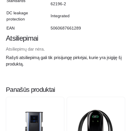
Standards
62196-2
DC leakage
Integrated
protection
EAN
5060687661289
Atsiliepimai
Atsiliepimų dar nėra.
Rašyti atsiliepimą gali tik prisijungę pirkėjai, kurie yra įsigiję šį
produktą.
Panašūs produktai
This
This
product
product
has
has
multiple
multiple
variants.
variants.