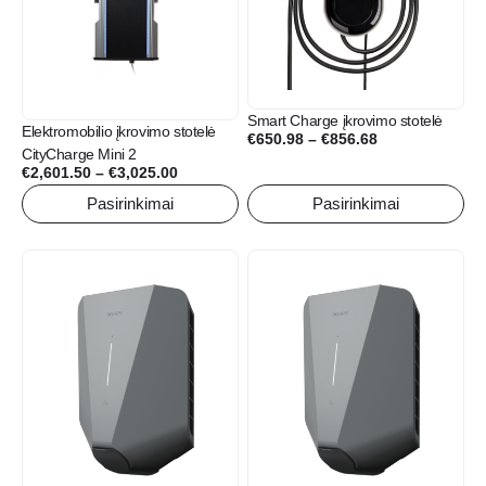
The
The
options
options
may
may
be
be
chosen
chosen
Smart Charge įkrovimo stotelė
on
on
Elektromobilio įkrovimo stotelė
Price
€
650.98
–
€
856.68
the
the
CityCharge Mini 2
range:
product
product
Price
€
2,601.50
–
€
3,025.00
€650.98
page
page
range:
Pasirinkimai
Pasirinkimai
through
€2,601.50
€856.68
through
€3,025.00