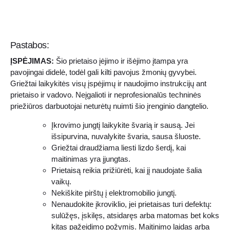
Pastabos:
ĮSPĖJIMAS:
Šio prietaiso įėjimo ir išėjimo įtampa yra
pavojingai didelė, todėl gali kilti pavojus žmonių gyvybei.
Griežtai laikykitės visų įspėjimų ir naudojimo instrukcijų ant
prietaiso ir vadovo. Neįgalioti ir neprofesionalūs techninės
priežiūros darbuotojai neturėtų nuimti šio įrenginio dangtelio.
Įkrovimo jungtį laikykite švarią ir sausą. Jei
išsipurvina, nuvalykite švaria, sausa šluoste.
Griežtai draudžiama liesti lizdo šerdį, kai
maitinimas yra įjungtas.
Prietaisą reikia prižiūrėti, kai jį naudojate šalia
vaikų.
Nekiškite pirštų į elektromobilio jungtį.
Nenaudokite įkroviklio, jei prietaisas turi defektų:
sulūžęs, įskilęs, atsidaręs arba matomas bet koks
kitas pažeidimo požymis. Maitinimo laidas arba