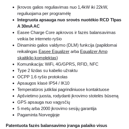
Įkrovos galios reguliavimas nuo 1,4kW iki 22kW,
reguliuojama per programėlę
Integruota apsauga nuo srovės nuotėkio RCD TIpas
A 30mA AC
Easee Charge Core apkrovos ir fazės balansavimas
veikia be interneto ryšio
Dinaminio galios valdymo (DLM) funkcija (papildomai
reikalingas
Easee Equalizer
arba
Equalizer Amp
skaitiklio komplektas
)
Komunikacija: WiFi, 4G/GPRS, RFID, NFC
Type 2 lizdas su kabelio užraktu
OCPP 1.6 ryšio protokolas
Apsaugos klasė IP54 / IK10
Temperatūros jutikliai pagrindiniuose kontaktuose
Apšvietimo juosta, rodydanti įkrovimo stotelės būseną
GPS apsauga nuo vagysčių
5 metų arba 2000 įkrovimo sesijų garantija
Pagaminta Norvegijoje
Patentuota fazės balansavimo įranga palaiko visus