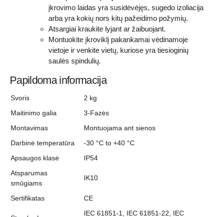
įkrovimo laidas yra susidėvėjęs, sugedo izoliacija
arba yra kokių nors kitų pažeidimo požymių.
Atsargiai kraukite lyjant ar žaibuojant.
Montuokite įkroviklį pakankamai vėdinamoje
vietoje ir venkite vietų, kuriose yra tiesioginių
saulės spindulių.
Papildoma informacija
Svoris
2 kg
Maitinimo galia
3-Fazės
Montavimas
Montuojama ant sienos
Darbinė temperatūra
-30 °C to +40 °C
Apsaugos klasė
IP54
Atsparumas
IK10
smūgiams
Sertifikatas
CE
IEC 61851-1, IEC 61851-22, IEC