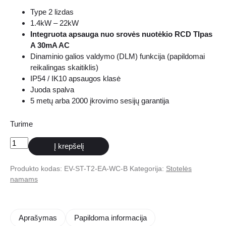
Type 2 lizdas
1.4kW – 22kW
Integruota apsauga nuo srovės nuotėkio RCD TIpas
A 30mA AC
Dinaminio galios valdymo (DLM) funkcija (papildomai
reikalingas skaitiklis)
IP54 / IK10 apsaugos klasė
Juoda spalva
5 metų arba 2000 įkrovimo sesijų garantija
Turime
produkto
Į krepšelį
kiekis:
Easee
Produkto kodas:
EV-ST-T2-EA-WC-B
Kategorija:
Stotelės
Charge
namams
Core
elektromobilių
įkrovimo
Aprašymas
Papildoma informacija
stotelė