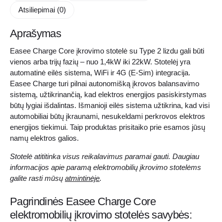
juodos
Atsiliepimai (0)
spalvos
Aprašymas
Easee Charge Core įkrovimo stotelė su Type 2 lizdu gali būti
vienos arba trijų fazių – nuo 1,4kW iki 22kW. Stotelėj yra
automatinė eilės sistema, WiFi ir 4G (E-Sim) integracija.
Easee Charge turi pilnai autonomišką įkrovos balansavimo
sistemą, užtikrinančią, kad elektros energijos pasiskirstymas
būtų lygiai išdalintas. Išmanioji eilės sistema užtikrina, kad visi
automobiliai būtų įkraunami, nesukeldami perkrovos elektros
energijos tiekimui. Taip produktas prisitaiko prie esamos jūsų
namų elektros galios.
Stotelė atititinka visus reikalavimus paramai gauti. Daugiau
informacijos apie paramą elektromobilių įkrovimo stotelėms
galite rasti mūsų
atmintinėje
.
Pagrindinės Easee Charge Core
elektromobilių įkrovimo stotelės savybės: