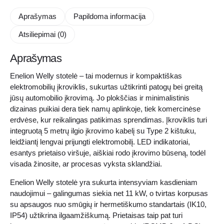
Aprašymas
Papildoma informacija
Atsiliepimai (0)
Aprašymas
Enelion Welly stotelė – tai modernus ir kompaktiškas
elektromobilių įkroviklis, sukurtas užtikrinti patogų bei greitą
jūsų automobilio įkrovimą. Jo plokščias ir minimalistinis
dizainas puikiai dera tiek namų aplinkoje, tiek komercinėse
erdvėse, kur reikalingas patikimas sprendimas. Įkroviklis turi
integruotą 5 metrų ilgio įkrovimo kabelį su Type 2 kištuku,
leidžiantį lengvai prijungti elektromobilį. LED indikatoriai,
esantys prietaiso viršuje, aiškiai rodo įkrovimo būseną, todėl
visada žinosite, ar procesas vyksta sklandžiai.
Enelion Welly stotelė yra sukurta intensyviam kasdieniam
naudojimui – galingumas siekia net 11 kW, o tvirtas korpusas
su apsaugos nuo smūgių ir hermetiškumo standartais (IK10,
IP54) užtikrina ilgaamžiškumą. Prietaisas taip pat turi