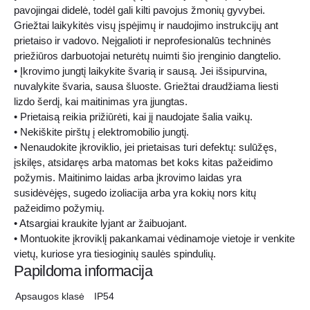
pavojingai didelė, todėl gali kilti pavojus žmonių gyvybei.
Griežtai laikykitės visų įspėjimų ir naudojimo instrukcijų ant
prietaiso ir vadovo. Neįgalioti ir neprofesionalūs techninės
priežiūros darbuotojai neturėtų nuimti šio įrenginio dangtelio.
• Įkrovimo jungtį laikykite švarią ir sausą. Jei išsipurvina,
nuvalykite švaria, sausa šluoste. Griežtai draudžiama liesti
lizdo šerdį, kai maitinimas yra įjungtas.
• Prietaisą reikia prižiūrėti, kai jį naudojate šalia vaikų.
• Nekiškite pirštų į elektromobilio jungtį.
• Nenaudokite įkroviklio, jei prietaisas turi defektų: sulūžęs,
įskilęs, atsidaręs arba matomas bet koks kitas pažeidimo
požymis. Maitinimo laidas arba įkrovimo laidas yra
susidėvėjęs, sugedo izoliacija arba yra kokių nors kitų
pažeidimo požymių.
• Atsargiai kraukite lyjant ar žaibuojant.
• Montuokite įkroviklį pakankamai vėdinamoje vietoje ir venkite
vietų, kuriose yra tiesioginių saulės spindulių.
Papildoma informacija
Apsaugos klasė
IP54