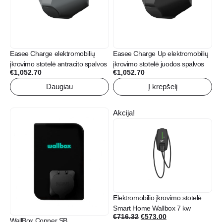
Easee Charge elektromobilių
Easee Charge Up elektromobilių
įkrovimo stotelė antracito spalvos
įkrovimo stotelė juodos spalvos
€
1,052.70
€
1,052.70
Daugiau
Į krepšelį
This
Akcija!
product
has
multiple
variants.
The
options
may
Elektromobilio įkrovimo stotelė
be
Smart Home Wallbox 7 kw
chosen
Original
Current
€
716.32
€
573.00
WallBox Copper SB
on