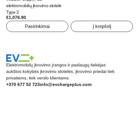
price
price
elektromobilių įkrovimo stotelė
the
was:
is:
Type 2
product
€716.32.
€573.00.
€
1,076.90
page
Pasirinkimai
Į krepšelį
Elektromobilų įkrovimo įrangos ir paslaugų tiekėjas:
aukštos kokybės įkrovimo stotelės, įkrovimo priedai tiek
privatiems, tiek verslo klientams.
+370 677 52 723
info@evchargeplus.com