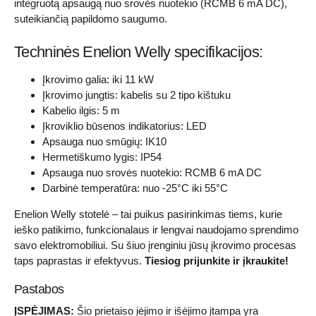
integruotą apsaugą nuo srovės nuotekio (RCMB 6 mA DC),
suteikiančią papildomo saugumo.
Techninės Enelion Welly specifikacijos:
Įkrovimo galia: iki 11 kW
Įkrovimo jungtis: kabelis su 2 tipo kištuku
Kabelio ilgis: 5 m
Įkroviklio būsenos indikatorius: LED
Apsauga nuo smūgių: IK10
Hermetiškumo lygis: IP54
Apsauga nuo srovės nuotekio: RCMB 6 mA DC
Darbinė temperatūra: nuo -25°C iki 55°C
Enelion Welly stotelė – tai puikus pasirinkimas tiems, kurie
ieško patikimo, funkcionalaus ir lengvai naudojamo sprendimo
savo elektromobiliui. Su šiuo įrenginiu jūsų įkrovimo procesas
taps paprastas ir efektyvus.
Tiesiog prijunkite ir įkraukite!
Pastabos
ĮSPĖJIMAS:
Šio prietaiso įėjimo ir išėjimo įtampa yra