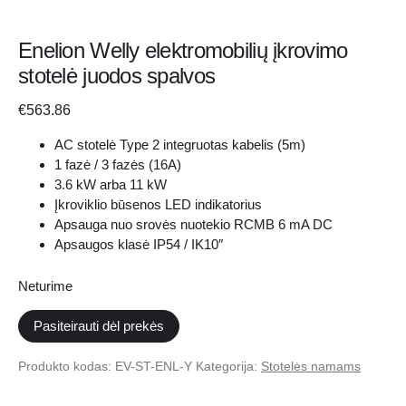
Enelion Welly elektromobilių įkrovimo
stotelė juodos spalvos
€
563.86
AC stotelė Type 2 integruotas kabelis (5m)
1 fazė / 3 fazės (16A)
3.6 kW arba 11 kW
Įkroviklio būsenos LED indikatorius
Apsauga nuo srovės nuotekio RCMB 6 mA DC
Apsaugos klasė IP54 / IK10″
Neturime
Pasiteirauti dėl prekės
Produkto kodas:
EV-ST-ENL-Y
Kategorija:
Stotelės namams