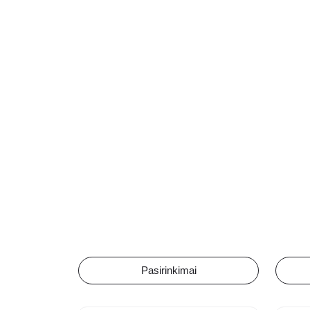
€894.19
through
€942.59
Pasirinkimai