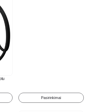
€671.00
through
€850.00
otu
Pasirinkimai