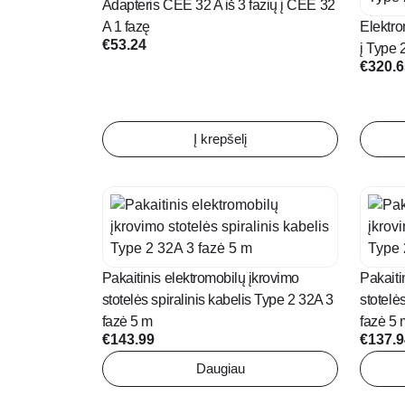
Adapteris CEE 32 A iš 3 fazių į CEE 32
A 1 fazę
Elektro
€
53.24
į Type 
€
320.
Į krepšelį
Pakaitinis elektromobilų įkrovimo
Pakaiti
stotelės spiralinis kabelis Type 2 32A 3
stotelė
fazė 5 m
fazė 5 
€
143.99
€
137.
Daugiau