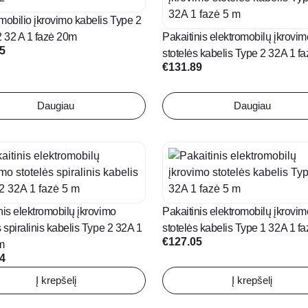
mobilio įkrovimo kabelis Type 2
2 32 A 1 fazė 20m
Pakaitinis elektromobilų įkrovim
65
stotelės kabelis Type 2 32A 1 f
€
131.89
Daugiau
Daugiau
nis elektromobilų įkrovimo
Pakaitinis elektromobilų įkrovim
s spiralinis kabelis Type 2 32A 1
stotelės kabelis Type 1 32A 1 f
€
127.05
m
94
Į krepšelį
Į krepšelį