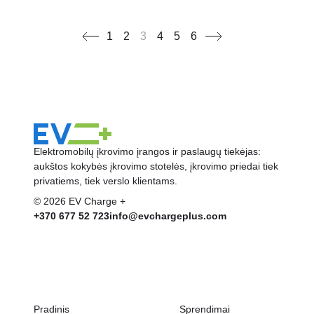
1
2
3
4
5
6
Elektromobilų įkrovimo įrangos ir paslaugų tiekėjas:
aukštos kokybės įkrovimo stotelės, įkrovimo priedai tiek
privatiems, tiek verslo klientams.
© 2026 EV Charge +
+370 677 52 723
info@evchargeplus.com
Pradinis
Sprendimai