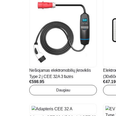
Nešiojamas elektromobilių įkroviklis
Elektro
Type 2 į CEE 32A 3 fazės
(30x60
€
598.95
€
47.19
Daugiau