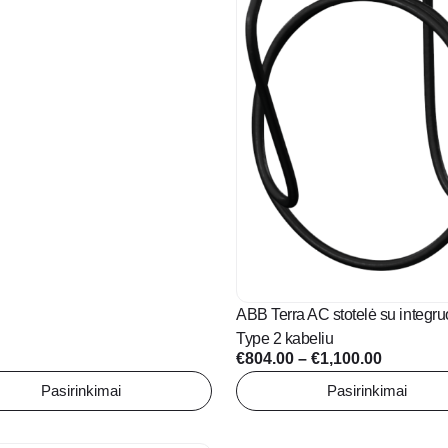
through
€797.39
ABB Terra AC stotelė su integru
Type 2 kabeliu
Price
€
804.00
–
€
1,100.00
range:
Pasirinkimai
Pasirinkimai
€804.00
through