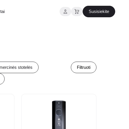
tai
Susisiekite
ercinės stotelės
Filtruoti