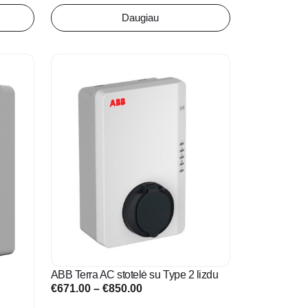
Daugiau
This
product
has
multiple
variants.
The
options
may
be
chosen
on
the
product
ABB Terra AC stotelė su Type 2 lizdu
page
Price
€
671.00
–
€
850.00
range: