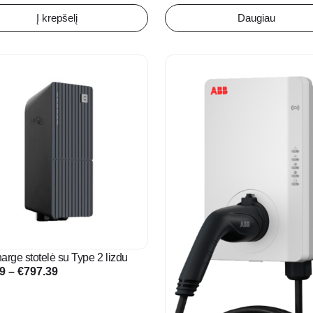
Į krepšelį
Daugiau
This
t
product
has
e
multiple
s.
variants.
The
s
options
may
be
n
chosen
on
the
arge stotelė su Type 2 lizdu
t
product
Price
09
–
€
797.39
page
range:
€761.09