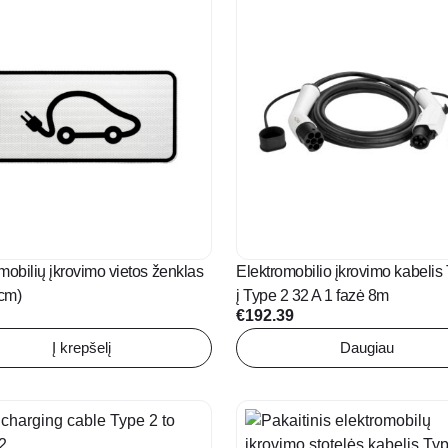
mobilių įkrovimo vietos ženklas
Elektromobilio įkrovimo kabelis
cm)
į Type 2 32 A 1 fazė 8m
€
192.39
Į krepšelį
Daugiau