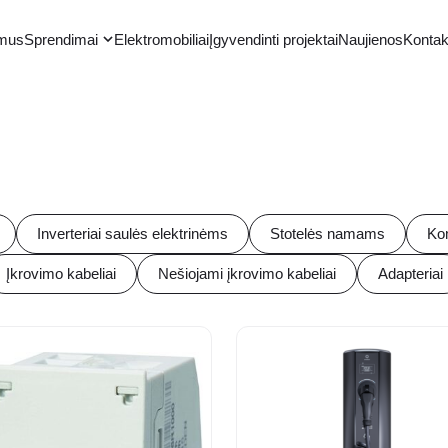
 mus
Sprendimai
Elektromobiliai
Įgyvendinti projektai
Naujienos
Kontak
Inverteriai saulės elektrinėms
Stotelės namams
Kom
Įkrovimo kabeliai
Nešiojami įkrovimo kabeliai
Adapteriai