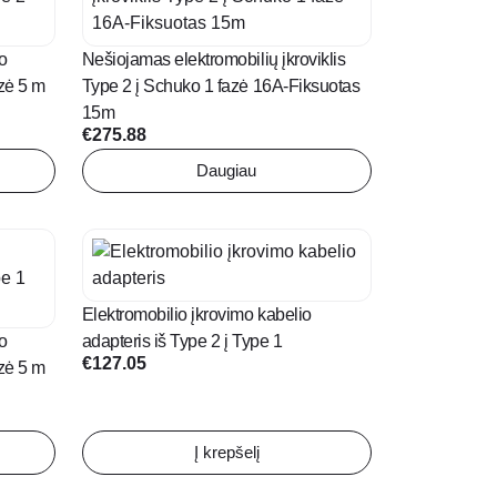
o
Nešiojamas elektromobilių įkroviklis
azė 5 m
Type 2 į Schuko 1 fazė 16A-Fiksuotas
15m
€
275.88
Daugiau
Elektromobilio įkrovimo kabelio
o
adapteris iš Type 2 į Type 1
€
127.05
azė 5 m
Į krepšelį