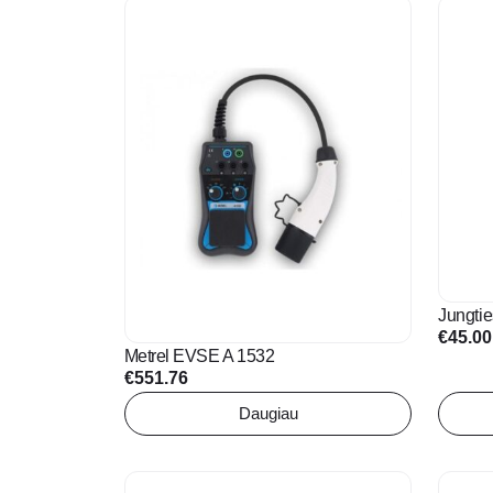
Jungtie
€
45.00
Metrel EVSE A 1532
€
551.76
Daugiau