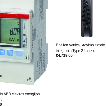
Enelion Vertica įkrovimo stotelė
integruotu Type 2 kabeliu
€
4,719.00
is ABB elektros energijos
is
00