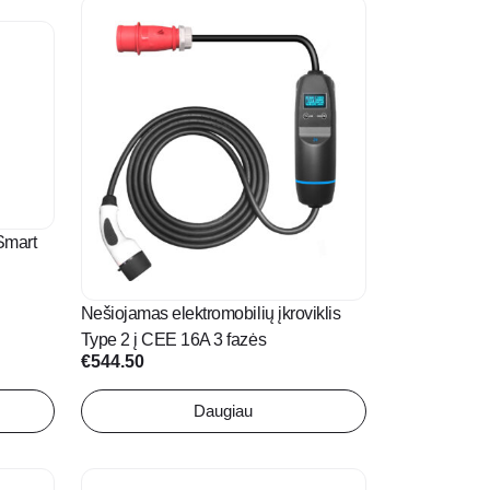
0
 Smart
Nešiojamas elektromobilių įkroviklis
Type 2 į CEE 16A 3 fazės
€
544.50
Daugiau