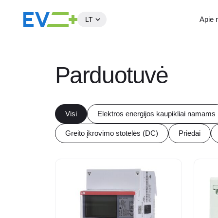
Apie
LT
Į
turinį
Parduotuvė
Visi
Elektros energijos kaupikliai namams
Greito įkrovimo stotelės (DC)
Priedai