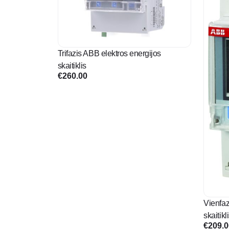
Trifazis ABB elektros energijos
skaitiklis
€
260.00
Vienfaz
skaitikl
€
209.