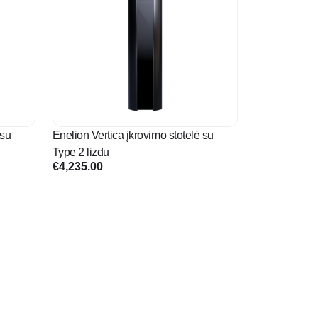
 su
Enelion Vertica įkrovimo stotelė su
Type 2 lizdu
€
4,235.00