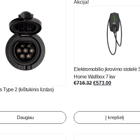
€1,100.0
Akcija!
Elektromobilio įkrovimo stotelė
Home Wallbox 7 kw
Original
Current
€
716.32
€
573.00
s Type 2 (kištukinis lizdas)
price
price
was:
is:
€716.32.
€573.00.
Daugiau
Į krepšelį