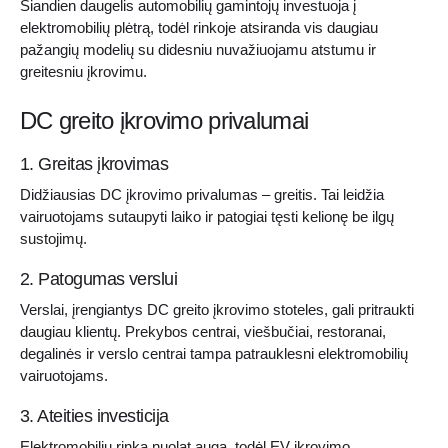
Šiandien daugelis automobilių gamintojų investuoja į
elektromobilių plėtrą, todėl rinkoje atsiranda vis daugiau
pažangių modelių su didesniu nuvažiuojamu atstumu ir
greitesniu įkrovimu.
DC greito įkrovimo privalumai
1. Greitas įkrovimas
Didžiausias DC įkrovimo privalumas – greitis. Tai leidžia
vairuotojams sutaupyti laiko ir patogiai tęsti kelionę be ilgų
sustojimų.
2. Patogumas verslui
Verslai, įrengiantys DC greito įkrovimo stoteles, gali pritraukti
daugiau klientų. Prekybos centrai, viešbučiai, restoranai,
degalinės ir verslo centrai tampa patrauklesni elektromobilių
vairuotojams.
3. Ateities investicija
Elektromobilių rinka nuolat auga, todėl EV įkrovimo