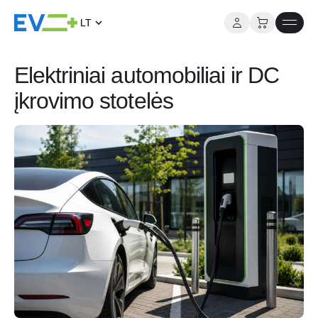
LT
Į
turinį
Elektriniai automobiliai ir DC
įkrovimo stotelės