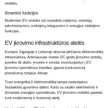
stotelės.
Išmanios funkcijos
Modernios EV stotelės turi nuotolinio valdymo, vartotojų
administravimo, mokėjimų integravimo ir energijos stebėjimo
funkcijas.
EV įkrovimo infrastruktūros ateitis
Europos Sąjungoje ir Lietuvoje aktyviai plečiama elektromobilių
infrastruktūra. Artimiausiais metais DC greito įkrovimo stotelių
poreikis tik didės. Įmonės ir verslai, investuojantys į EV
įkrovimo sprendimus šiandien, įgauna konkurencinį
pranašumą rytojaus rinkoje.
Tvari energetika ir elektromobiliai tampa neatsiejama
šiuolaikinio gyvenimo dalimi. Kartu su saulės elektrinėmis ir
išmaniais energijos sprendimais, EV įkrovimo stotelės padeda
kurti modernesnę ir švaresnę ateitį.