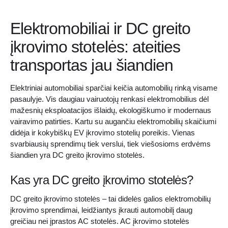
Elektromobiliai ir DC greito
įkrovimo stotelės: ateities
transportas jau šiandien
Elektriniai automobiliai sparčiai keičia automobilių rinką visame
pasaulyje. Vis daugiau vairuotojų renkasi elektromobilius dėl
mažesnių eksploatacijos išlaidų, ekologiškumo ir modernaus
vairavimo patirties. Kartu su augančiu elektromobilių skaičiumi
didėja ir kokybiškų EV įkrovimo stotelių poreikis. Vienas
svarbiausių sprendimų tiek verslui, tiek viešosioms erdvėms
šiandien yra DC greito įkrovimo stotelės.
Kas yra DC greito įkrovimo stotelės?
DC greito įkrovimo stotelės – tai didelės galios elektromobilių
įkrovimo sprendimai, leidžiantys įkrauti automobilį daug
greičiau nei įprastos AC stotelės. AC įkrovimo stotelės