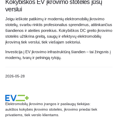
Kokybiškos EV įkrovimo stotelės jūsų
verslui
Jeigu ieškote patikimų ir modernių elektromobilių įkrovimo
stotelių, svarbu rinktis profesionalius sprendimus, atitinkančius
šiandienos ir ateities poreikius. Kokybiškos DC greito įkrovimo
stotelės užtikrina greitą, saugų ir efektyvų elektromobilių
įkrovimą tiek verslui, tiek viešajam sektoriui.
Investicija į EV įkrovimo infrastruktūrą šiandien – tai žingsnis į
modernų, tvarų ir pelningą rytojų.
2026-05-28
Elektromobilų įkrovimo įrangos ir paslaugų tiekėjas:
aukštos kokybės įkrovimo stotelės, įkrovimo priedai tiek
privatiems, tiek verslo klientams.