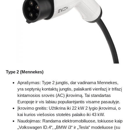
Type 2 (Mennekes)
Aprašymas: Type 2 jungtis, dar vadinama Mennekes,
yra septynių kontaktų jungtis, palaikanti vienfazį ir trifazį
kintamosios srovės (AC) įkrovimą. Tai standartas
Europoje ir vis labiau populiarėjantis visame pasaulyje.
Įkrovimo greitis: Užtikrina iki 22 kW 2 lygio įkrovimui, o
kai kurios viešosios stotelės palaiko iki 43 kW.
Naudojimas: Randama elektromobiliuose, tokiuose kaip
„Volkswagen ID.4“, „BMW i3“ ir „Tesla“ modeliuose (su