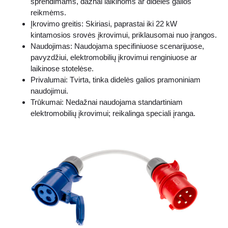
sprendimams, dažnai laikinoms ar didelės galios
reikmėms.
Įkrovimo greitis: Skiriasi, paprastai iki 22 kW
kintamosios srovės įkrovimui, priklausomai nuo įrangos.
Naudojimas: Naudojama specifiniuose scenarijuose,
pavyzdžiui, elektromobilių įkrovimui renginiuose ar
laikinose stotelėse.
Privalumai: Tvirta, tinka didelės galios pramoniniam
naudojimui.
Trūkumai: Nedažnai naudojama standartiniam
elektromobilių įkrovimui; reikalinga speciali įranga.