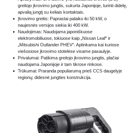
greitojo įkrovimo jungtis, sukurta Japonijoje, turinti didelę,
apvalią jungtį su keliais kontaktais.
Įkrovimo greitis: Paprastai palaiko iki 50 kW, o
naujesnės versijos siekia iki 400 kW.
Naudojimas: Naudojama japoniškuose
elektromobiliuose, tokiuose kaip „Nissan Leaf“ ir
„Mitsubishi Outlander PHEV“. Aptinkama kai kuriose
viešosiose įkrovimo stotelėse visame pasaulyje.
Privalumai: Patikima greitojo įkrovimo jungtis, plačiai
naudojama Japonijoje ir tam tikrose rinkose.
Trūkumai: Praranda populiarumą prieš CCS daugelyje
regionų; didesnė jungties konstrukcija.