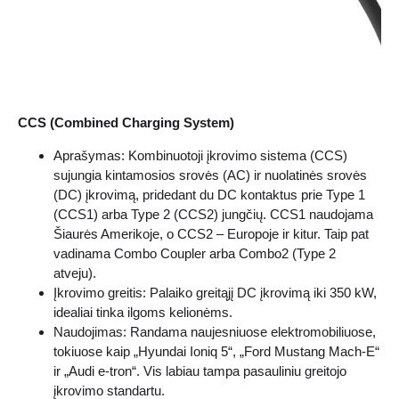
CCS (Combined Charging System)
Aprašymas: Kombinuotoji įkrovimo sistema (CCS)
sujungia kintamosios srovės (AC) ir nuolatinės srovės
(DC) įkrovimą, pridedant du DC kontaktus prie Type 1
(CCS1) arba Type 2 (CCS2) jungčių. CCS1 naudojama
Šiaurės Amerikoje, o CCS2 – Europoje ir kitur. Taip pat
vadinama Combo Coupler arba Combo2 (Type 2
atveju).
Įkrovimo greitis: Palaiko greitąjį DC įkrovimą iki 350 kW,
idealiai tinka ilgoms kelionėms.
Naudojimas: Randama naujesniuose elektromobiliuose,
tokiuose kaip „Hyundai Ioniq 5“, „Ford Mustang Mach-E“
ir „Audi e-tron“. Vis labiau tampa pasauliniu greitojo
įkrovimo standartu.