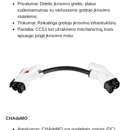
Privalumai: Didelis įkrovimo greitis, platus
suderinamumas su viešosiomis greitojo įkrovimo
stotelėmis.
Trūkumai: Reikalinga greitojo įkrovimo infrastruktūra.
Pastaba: CCS1 turi užrakinimo mechanizmą, kuris
apsaugo jungtį įkrovimo metu.
CHAdeMO
Aprašymas: CHAdeMO yra nuolatinės srovės (DC)