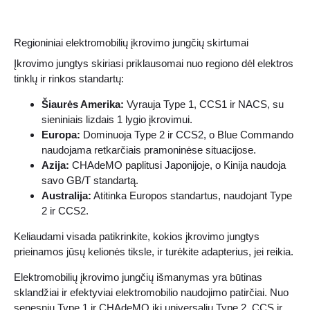
Regioniniai elektromobilių įkrovimo jungčių skirtumai
Įkrovimo jungtys skiriasi priklausomai nuo regiono dėl elektros
tinklų ir rinkos standartų:
Šiaurės Amerika:
Vyrauja Type 1, CCS1 ir NACS, su
sieniniais lizdais 1 lygio įkrovimui.
Europa:
Dominuoja Type 2 ir CCS2, o Blue Commando
naudojama retkarčiais pramoninėse situacijose.
Azija:
CHAdeMO paplitusi Japonijoje, o Kinija naudoja
savo GB/T standartą.
Australija:
Atitinka Europos standartus, naudojant Type
2 ir CCS2.
Keliaudami visada patikrinkite, kokios įkrovimo jungtys
prieinamos jūsų kelionės tiksle, ir turėkite adapterius, jei reikia.
Elektromobilių įkrovimo jungčių išmanymas yra būtinas
sklandžiai ir efektyviai elektromobilio naudojimo patirčiai. Nuo
senesnių Type 1 ir CHAdeMO iki universalių Type 2, CCS ir