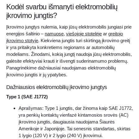
Kodėl svarbu išmanyti elektromobilių
įkrovimo jungtis?
Įkrovimo jungtys nulemia, kaip jūsų elektromobilis jungiasi prie
energijos šaltinio –
namuose
,
viešojoje stotelėje
ar
greitojo
įkrovimo stotyje
. Kiekviena jungtis turi skirtingą įkrovimo greitį
ir yra pritaikyta konkretiems regionams ar automobilių
modeliams. Žinodami, kokią jungtį naudoja jūsų elektromobilis,
galėsite efektyviai krauti ir išvengti suderinamumo problemų.
Panagrinėkime dažniausiai naudojamas elektromobilių
įkrovimo jungtis ir jų ypatybes.
Dažniausios elektromobilių įkrovimo jungtys
Type 1 (SAE J1772)
Aprašymas: Type 1 jungtis, dar žinoma kaip SAE J1772,
yra penkių kontaktų vienfazė kintamosios srovės (AC)
įkrovimo jungtis, daugiausia naudojama Šiaurės
Amerikoje ir Japonijoje. Tai senesnis standartas, skirtas
1 lygio (120 V) ir 2 lygio (240 V) įkrovimui.