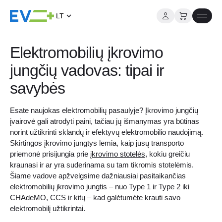
LT
Į
turinį
Elektromobilių įkrovimo
jungčių vadovas: tipai ir
savybės
Esate naujokas elektromobilių pasaulyje? Įkrovimo jungčių
įvairovė gali atrodyti paini, tačiau jų išmanymas yra būtinas
norint užtikrinti sklandų ir efektyvų elektromobilio naudojimą.
Skirtingos įkrovimo jungtys lemia, kaip jūsų transporto
priemonė prisijungia prie
įkrovimo stotelės
, kokiu greičiu
kraunasi ir ar yra suderinama su tam tikromis stotelėmis.
Šiame vadove apžvelgsime dažniausiai pasitaikančias
elektromobilių įkrovimo jungtis – nuo Type 1 ir Type 2 iki
CHAdeMO, CCS ir kitų – kad galėtumėte krauti savo
elektromobilį užtikrintai.