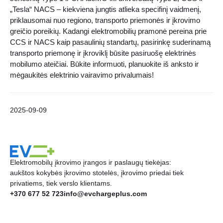
„Tesla“ NACS – kiekviena jungtis atlieka specifinį vaidmenį,
priklausomai nuo regiono, transporto priemonės ir įkrovimo
greičio poreikių. Kadangi elektromobilių pramonė pereina prie
CCS ir NACS kaip pasaulinių standartų, pasirinkę suderinamą
transporto priemonę ir įkroviklį būsite pasiruošę elektrinės
mobilumo ateičiai. Būkite informuoti, planuokite iš anksto ir
mėgaukitės elektrinio vairavimo privalumais!
2025-09-09
Elektromobilų įkrovimo įrangos ir paslaugų tiekėjas:
aukštos kokybės įkrovimo stotelės, įkrovimo priedai tiek
privatiems, tiek verslo klientams.
+370 677 52 723
info@evchargeplus.com