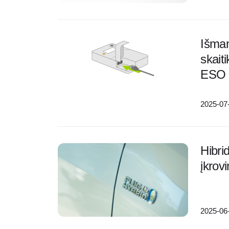
Išman
skaiti
ESO
2025-07
Hibri
įkro
2025-06