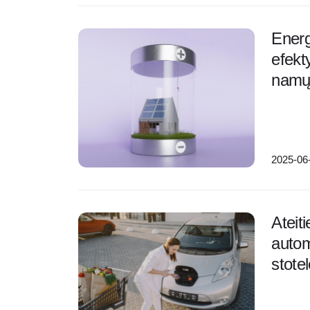
Energi
efekt
namų 
2025-06
Ateit
autom
stote