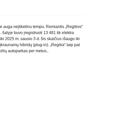
je auga neįtikėtinu tempu. Remiantis „Regitros“
šalyje buvo įregistruoti 13 481 tik elektra
iki 2025 m. sausio 3 d. šis skaičius išaugo iki
įkraunamų hibridų (plug-in). „Regitra“ taip pat
ilių autoparkas per metus..