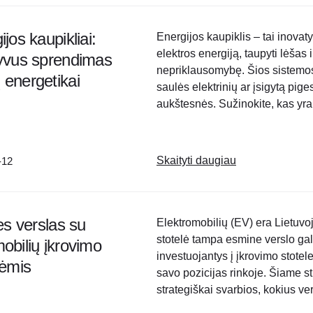
jos kaupikliai:
Energijos kaupiklis – tai inovaty
elektros energiją, taupyti lėšas 
yvus sprendimas
nepriklausomybę. Šios sistemos 
energetikai
saulės elektrinių ar įsigytą pige
aukštesnės. Sužinokite, kas yra 
svarbūs, kaip pasirinkti tinkamą 
Skaityti daugiau
-12
ies verslas su
Elektromobilių (EV) era Lietuvoj
stotelė tampa esmine verslo gal
obilių įkrovimo
investuojantys į įkrovimo stoteles
lėmis
savo pozicijas rinkoje. Šiame st
strategiškai svarbios, kokius ve
finansine parama ir kokius techn