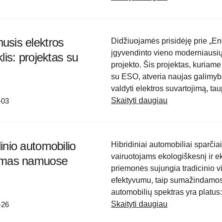
usis elektros
Didžiuojamės prisidėję prie „En
įgyvendinto vieno moderniausių 
klis: projektas su
projekto. Šis projektas, kuriam
su ESO, atveria naujas galimyb
valdyti elektros suvartojimą, tau
skaitiklis su P1 sąsaja, kurią die
Skaityti daugiau
-03
dinio automobilio
Hibridiniai automobiliai sparči
vairuotojams ekologiškesnį ir 
vimas namuose
priemonės sujungia tradicinio vi
efektyvumu, taip sumažindamos 
automobilių spektras yra platus
įkrauna patys važiuodami (rege
Skaityti daugiau
-26
(angl. plug-in) versijų, leidžianči