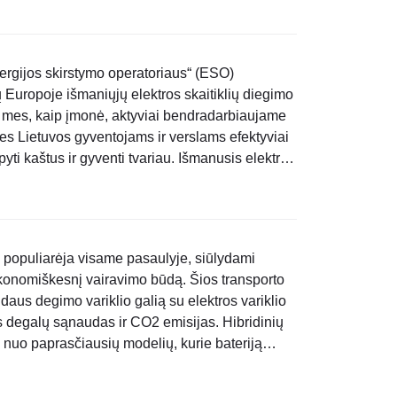
ergijos skirstymo operatoriaus“ (ESO)
Europoje išmaniųjų elektros skaitiklių diegimo
e mes, kaip įmonė, aktyviai bendradarbiaujame
es Lietuvos gyventojams ir verslams efektyviai
pyti kaštus ir gyventi tvariau. Išmanusis elektros
giant prisidėjome, leidžia realiu laiku stebėti..
ai populiarėja visame pasaulyje, siūlydami
ekonomiškesnį vairavimo būdą. Šios transporto
daus degimo variklio galią su elektros variklio
degalų sąnaudas ir CO2 emisijas. Hibridinių
: nuo paprasčiausių modelių, kurie bateriją
neracinis stabdymas), iki išmanių įkraunamų
ų..