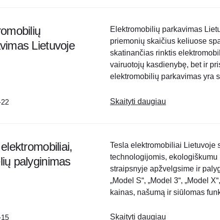
romobilių
Elektromobilių parkavimas Lietu
priemonių skaičius keliuose spar
vimas Lietuvoje
skatinančias rinktis elektromob
vairuotojų kasdienybę, bet ir p
elektromobilių parkavimas yra 
unikalių iššūkių ir galimybių: E
Lietuvoje Kiekviena..
Skaityti daugiau
-22
elektromobiliai,
Tesla elektromobiliai Lietuvoje 
technologijomis, ekologiškumu 
ių palyginimas
straipsnyje apžvelgsime ir paly
„Model S“, „Model 3“, „Model X“,
kainas, našumą ir siūlomas funkc
Tikimės, kad šis išsamus gidas 
Skaityti daugiau
-15