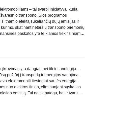
ktromobiliams – tai svarbi iniciatyva, kuria
e švaresnio transporto. Šios programos
i šiltnamio efektą sukeliančių dujų emisijas ir
s kūrimo, skatinant netaršių transporto priemonių
inansinės paskatos yra teikiamos tiek fiziniams
ims ir viešajam sektoriui, norintiems įsigyti
o įkrovimas yra daugiau nei tik technologija –
ūsų požiūrį į transportą ir energijos vartojimą.
savo elektromobilį tiesiogiai saulės energija,
ės nuo elektros tinklo, eliminuojant sąskaitas
oksido emisiją. Tai ne tik patogu, bet ir tvaru.