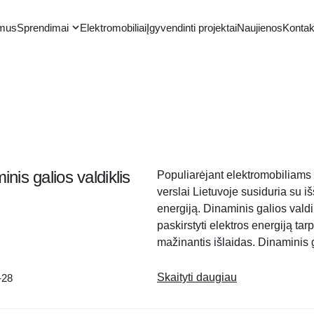
 mus
Sprendimai
Elektromobiliai
Įgyvendinti projektai
Naujienos
Kontak
inis galios valdiklis
Populiarėjant elektromobiliams i
verslai Lietuvoje susiduria su iš
energiją. Dinaminis galios vald
paskirstyti elektros energiją tarp
mažinantis išlaidas. Dinaminis g
valdiklis – tai išmanusis prietais
Skaityti daugiau
-28