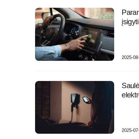
Param
įsigyti
2025-08
Saulė
elekt
2025-07