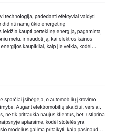
vi technologija, padedanti efektyviai valdyti
ir didinti namų ūkio energetinę
leidžia kaupti perteklinę energiją, pagamintą
sniu metu, ir naudoti ją, kai elektros kainos
energijos kaupikliai, kaip jie veikia, kodėl
modelį ir kokios..
e sparčiai įsibėgėja, o automobilių įkrovimo
imybe. Augant elektromobilių skaičiui, verslai,
, ne tik pritraukia naujus klientus, bet ir stiprina
raipsnyje aptarsime, kodėl stotelės yra
rslo modelius galima pritaikyti, kaip pasinaudoti
inius bei teisinius..