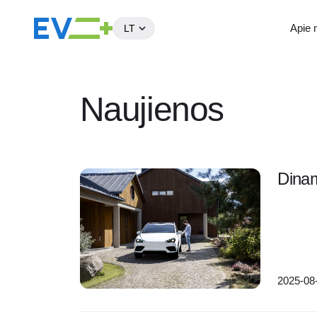
Apie
LT
Į
turinį
Naujienos
Dinam
2025-08