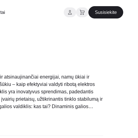
tai
Susisiekite
r atsinaujinančiai energijai, namų ūkiai ir
šūkiu – kaip efektyviai valdyti ribotą elektros
iklis yra inovatyvus sprendimas, padedantis
 įvairių prietaisų, užtikrinantis tinklo stabilumą ir
alios valdiklis: kas tai? Dinaminis galios
as, skirtas realiu laiku stebėti..