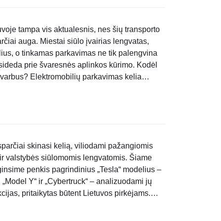
voje tampa vis aktualesnis, nes šių transporto
čiai auga. Miestai siūlo įvairias lengvatas,
ilius, o tinkamas parkavimas ne tik palengvina
risideda prie švaresnės aplinkos kūrimo. Kodėl
svarbus? Elektromobilių parkavimas kelia
lektromobilių parkavimo taisyklės ir lengvatos
sparčiai skinasi kelią, viliodami pažangiomis
ir valstybės siūlomomis lengvatomis. Šiame
ginsime penkis pagrindinius „Tesla“ modelius –
 „Model Y“ ir „Cybertruck“ – analizuodami jų
ijas, pritaikytas būtent Lietuvos pirkėjams.
padės jums apsispręsti, kuris..