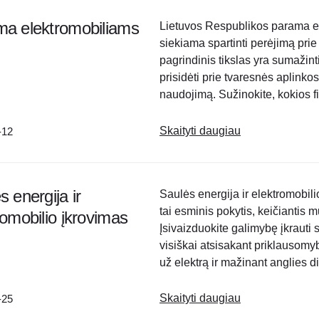
a elektromobiliams
Lietuvos Respublikos parama ele
siekiama spartinti perėjimą pri
pagrindinis tikslas yra sumažint
prisidėti prie tvaresnės aplinko
naudojimą. Sužinokite, kokios f
asmenims, tiek juridiniams asmen
elektromobilius…
Skaityti daugiau
-12
s energija ir
Saulės energija ir elektromobili
tai esminis pokytis, keičiantis m
romobilio įkrovimas
Įsivaizduokite galimybę įkrauti 
visiškai atsisakant priklausomyb
už elektrą ir mažinant anglies di
Lietuvoje, kur vis..
Skaityti daugiau
-25