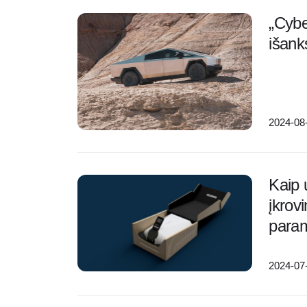
„Cybe
išank
2024-08
Kaip 
įkrov
para
2024-07