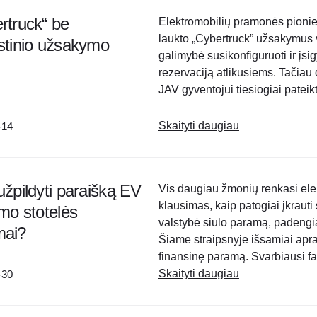
rtruck“ be
Elektromobilių pramonės pionier
laukto „Cybertruck” užsakymus vi
stinio užsakymo
galimybė susikonfigūruoti ir įsig
rezervaciją atlikusiems. Tačiau
JAV gyventojui tiesiogiai patei
Series”? „Cybertruck Foundation
Skaityti daugiau
-14
užpildyti paraišką EV
Vis daugiau žmonių renkasi elek
klausimas, kaip patogiai įkrauti
imo stotelės
valstybė siūlo paramą, padengia
mai?
Šiame straipsnyje išsamiai apraš
finansinę paramą. Svarbiausi fakt
formą? Paraiškos formą rasite LE
Skaityti daugiau
-30