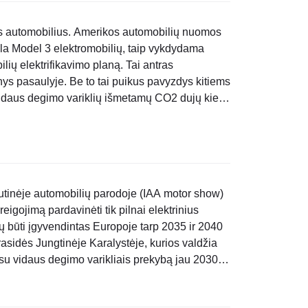
us automobilius. Amerikos automobilių nuomos
a Model 3 elektromobilių, taip vykdydama
ų elektrifikavimo planą. Tai antras
nys pasaulyje. Be to tai puikus pavyzdys kitiems
vidaus degimo variklių išmetamų CO2 dujų kiekį.
asaulyje automobilių nuomos kompanijų pirkinys
tinėje automobilių parodoje (IAA motor show)
igojimą pardavinėti tik pilnai elektrinius
ų būti įgyvendintas Europoje tarp 2035 ir 2040
rasidės Jungtinėje Karalystėje, kurios valdžia
su vidaus degimo varikliais prekybą jau 2030
s hibridams). Be to Hyundai..