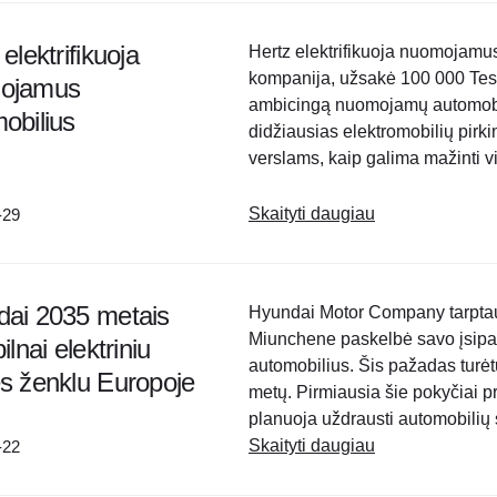
elektrifikuoja
Hertz elektrifikuoja nuomojam
kompanija, užsakė 100 000 Tesl
ojamus
ambicingą nuomojamų automobili
obilius
didžiausias elektromobilių pirki
verslams, kaip galima mažinti 
Taigi toks vienos didžiausių p
parodo jų..
Skaityti daugiau
-29
ai 2035 metais
Hyundai Motor Company tarptau
Miunchene paskelbė savo įsipare
ilnai elektriniu
automobilius. Šis pažadas turėt
s ženklu Europoje
metų. Pirmiausia šie pokyčiai p
planuoja uždrausti automobilių 
metais (su išimtimi įkraunamiem
Skaityti daugiau
-22