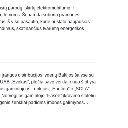
ių parodų, skirtų elektromobilumo ir
inių temoms. Ši paroda suburia pramonės
stus iš viso pasaulio, kurie pristato naujausias
endimus, skatinančius tvarumą energetikos
 įrangos distribucijos lyderių Baltijos šalyse su
 UAB „Evokas“, plečia savo veiklą ir nuo šiol yra
gos gamintojų iš Lenkijos, „Enelion“ ir „SOLA“
mą Norvegijos gamintojo “Easee” įkrovimo stotelių
ingsnis ženkliai padidins įmonės galimybes