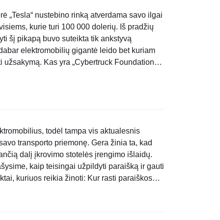
ė „Tesla“ nustebino rinką atverdama savo ilgai
siems, kurie turi 100 000 dolerių. Iš pradžių
yti šį pikapą buvo suteikta tik ankstyvą
 dabar elektromobilių gigantė leido bet kuriam
kti užsakymą. Kas yra „Cybertruck Foundation
 Series“ – tai specialus..
tromobilius, todėl tampa vis aktualesnis
 savo transporto priemonę. Gera žinia ta, kad
nčią dalį įkrovimo stotelės įrengimo išlaidų.
ysime, kaip teisingai užpildyti paraišką ir gauti
ai, kuriuos reikia žinoti: Kur rasti paraiškos
A tinklalapyje:..