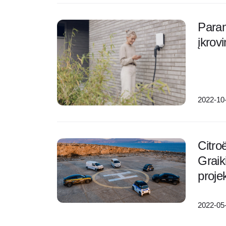
Param
įkrov
2022-10
Citro
Graik
proje
2022-05