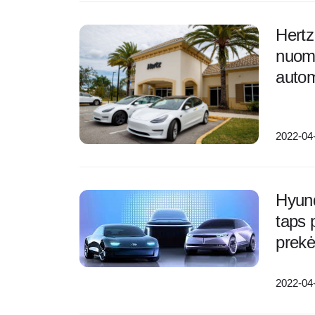
Hertz 
nuom
autom
2022-04
Hyund
taps p
prekė
2022-04