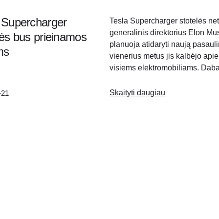
 Supercharger
Tesla Supercharger stotelės ne
generalinis direktorius Elon Mu
lės bus prieinamos
planuoja atidaryti naują pasauli
ms
vienerius metus jis kalbėjo apie 
visiems elektromobiliams. Dabar
šiemet. Šiuo metu planuojame, k
Skaityti daugiau
-21