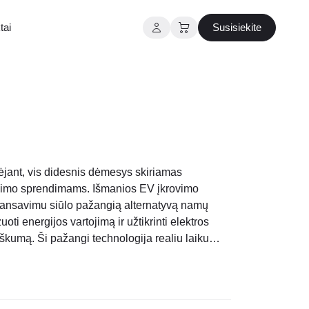
tai
Susisiekite
ėjant, vis didesnis dėmesys skiriamas
ovimo sprendimams. Išmanios EV įkrovimo
alansavimu siūlo pažangią alternatyvą namų
ti energijos vartojimą ir užtikrinti elektros
kumą. Ši pažangi technologija realiu laiku
mo galią, atsižvelgiant į bendrą jūsų namų
p išvengiant..