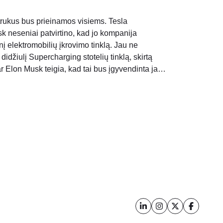
trukus bus prieinamos visiems. Tesla
sk neseniai patvirtino, kad jo kompanija
nį elektromobilių įkrovimo tinklą. Jau ne
didžiulį Supercharging stotelių tinklą, skirtą
 Elon Musk teigia, kad tai bus įgyvendinta jau
ad tai bus labai..