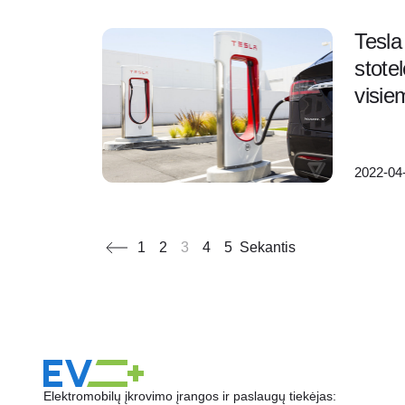
Tesla
stote
visie
2022-04
1
2
3
4
5
Sekantis
Elektromobilų įkrovimo įrangos ir paslaugų tiekėjas: