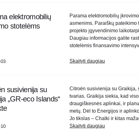
a elektromobilių
Parama elektromobilių įkrovimo s
asmenims. Paraiškų pateikimo t
imo stotelėms
projekto įgyvendinimo laikotarpi
Daugiau informacijos galite ras
stotelėmis finansavimo intensy
elektromobilių įkrovimo stotel
intensyvumas – 30%..
Skaityti daugiau
-03
ën susivienija su
Citroën susivienija su Graikija, 
tvarias. Graikija siekia, kad vi
ija „GR-eco Islands“
draugiškesnės aplinkai, ir plan
kte
metų. Dėl to Energijos ir aplink
Jo tikslas – Chalki ir kitas maž
salos,..
Skaityti daugiau
-10