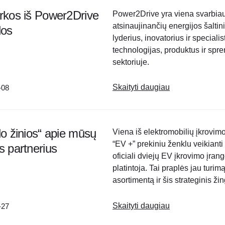
rkos iš Power2Drive
Power2Drive yra viena svarbiaus
atsinaujinančių energijos šalt
dos
lyderius, inovatorius ir speciali
technologijas, produktus ir spr
sektoriuje.
Skaityti daugiau
-08
lo žinios“ apie mūsų
Viena iš elektromobilių įkrovimo
“EV +” prekiniu ženklu veikianti
s partnerius
oficiali dviejų EV įkrovimo įran
platintoja. Tai praplės jau turi
asortimentą ir šis strateginis ž
patenkinti..
Skaityti daugiau
-27