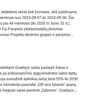
totelėms skirta tiek fiziniams, tiek juridiniams
erminas nuo 2023-09-07 iki 2024-09-30. Šio
s yra 44 mėnesiai (iki 2026 m. kovo 31 d.).
ti čia Paramos elektromobilių įkrovimo
vumas Projekto tikslinės grupės ir paramos
ėmis finansavimo intensyvumas: Finansavimo
siekdami Graikijos salas padaryti žalias ir
sos jai priklausančios apgyvendintos salos taptų
uoja sumažinti aplinkos taršą bent 55% iki 2030
os ministerija pasirašė „GR-eco Islands“ planą.
as Aegean salas paversti „žaliomis“. Graikijos