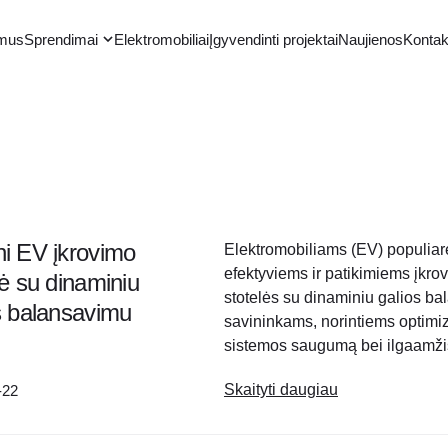
 mus
Sprendimai
Elektromobiliai
Įgyvendinti projektai
Naujienos
Kontak
i EV įkrovimo
Elektromobiliams (EV) populiar
efektyviems ir patikimiems įkr
lė su dinaminiu
stotelės su dinaminiu galios b
s balansavimu
savininkams, norintiems optimizuo
sistemos saugumą bei ilgaamžiš
reguliuoja elektromobilio įkrovi
Skaityti daugiau
-22
elektros energijos vartojimą, tai