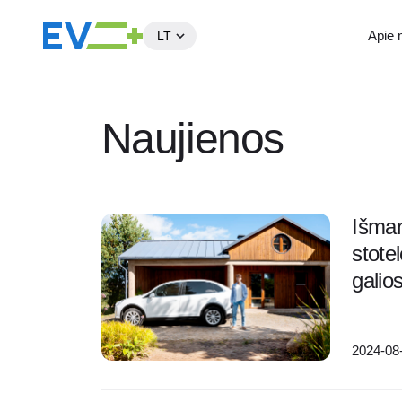
Apie
LT
Į
turinį
Naujienos
Išman
stote
galio
2024-08