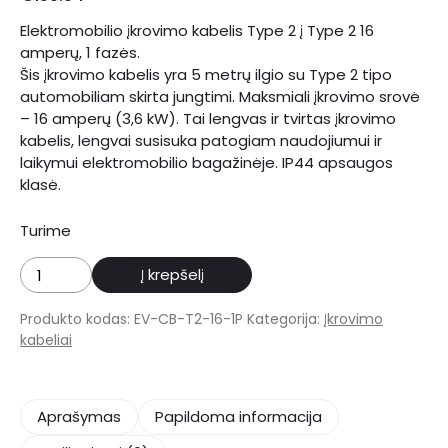
Elektromobilio įkrovimo kabelis Type 2 į Type 2 16
amperų, 1 fazės.
Šis įkrovimo kabelis yra 5 metrų ilgio su Type 2 tipo
automobiliam skirta jungtimi. Maksmiali įkrovimo srovė
– 16 amperų (3,6 kW). Tai lengvas ir tvirtas įkrovimo
kabelis, lengvai susisuka patogiam naudojiumui ir
laikymui elektromobilio bagažinėje. IP44 apsaugos
klasė.
Turime
produkto
Į krepšelį
kiekis:
Elektromobilio
Produkto kodas:
EV-CB-T2-16-1P
Kategorija:
Įkrovimo
įkrovimo
kabeliai
kabelis
Type
2
Aprašymas
Papildoma informacija
į
Type