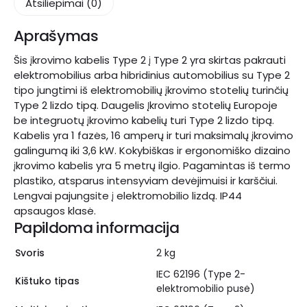
Atsiliepimai (0)
2
16
Aprašymas
A
1
Šis įkrovimo kabelis Type 2 į Type 2 yra skirtas pakrauti
fazė
elektromobilius arba hibridinius automobilius su Type 2
5m
tipo jungtimi iš elektromobilių įkrovimo stotelių turinčių
Type 2 lizdo tipą. Daugelis Įkrovimo stotelių Europoje
be integruotų įkrovimo kabelių turi Type 2 lizdo tipą.
Kabelis yra 1 fazės, 16 amperų ir turi maksimalų įkrovimo
galingumą iki 3,6 kW. Kokybiškas ir ergonomiško dizaino
įkrovimo kabelis yra 5 metrų ilgio. Pagamintas iš termo
plastiko, atsparus intensyviam devėjimuisi ir karščiui.
Lengvai pajungsite į elektromobilio lizdą. IP44
apsaugos klasė.
Papildoma informacija
Svoris
2 kg
IEC 62196 (Type 2-
Kištuko tipas
elektromobilio pusė)