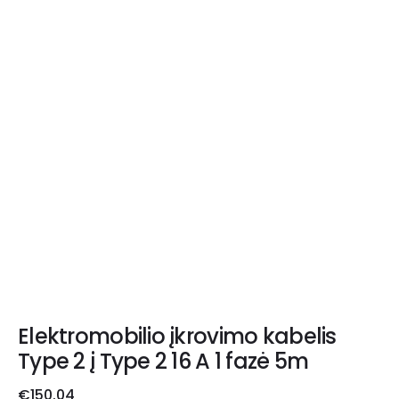
Elektromobilio įkrovimo kabelis
Type 2 į Type 2 16 A 1 fazė 5m
€
150.04