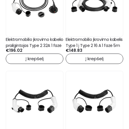
Elektromobilio įkrovimo kabelio
Elektromobilio įkrovimo kabelis
prailgintojas Type 2 32A 1 fazė
Type 1 į Type 2 16 A 1 fazė 5m
€
196.02
€
148.83
Į krepšelį
Į krepšelį