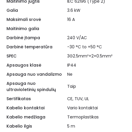
Maitinimo jugtis
IEC 62196 (Type 2)
Galia
3.6 kW
Maksimali srovė
16 A
Maitinimo galia
Darbinė įtampa
240 V/AC
Darbinė temperatūra
-30 °C to +50 °C
SPEC
3G2.5mm²+2×0.5mm²
Apsaugos klasė
IP44
Apsauga nuo vandalizmo
Ne
Apsauga nuo
Taip
ultravioletinių spindulių
Sertifikatas
CE, TUV, UL
Kabelio kontaktai
Vario kontaktai
Kabelio medžiaga
Termoplastikas
Kabelio ilgis
5 m