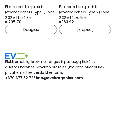
Elektromobilio spiralinis
Elektromobilio spiralinis
įkrovimo kabelis Type 1 į Type
įkrovimo kabelis Type 2 į Type
2 32 A 1 fazė 8m
2 32 A 1 fazė 5m
€
205.70
€
183.92
Daugiau
Į krepšelį
Elektromobilų įkrovimo įrangos ir paslaugų tiekėjas:
aukštos kokybės įkrovimo stotelės, įkrovimo priedai tiek
privatiems, tiek verslo klientams.
+370 677 52 723
info@evchargeplus.com