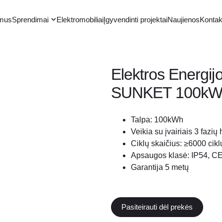
 mus
Sprendimai
Elektromobiliai
Įgyvendinti projektai
Naujienos
Kontak
Elektros Energijo
SUNKET 100kW
Talpa: 100kWh
Veikia su įvairiais 3 fazių 
Ciklų skaičius: ≥6000 cikl
Apsaugos klasė: IP54, C
Garantija 5 metų
Pasiteirauti dėl prekės