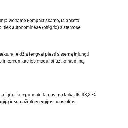
eriją viename kompaktiškame, iš anksto
o, tiek autonominėse (off-grid) sistemose.
ūra leidžia lengvai plėsti sistemą ir jungti
os ir komunikacijos moduliai užtikrina pilną
railgina komponentų tarnavimo laiką. Iki 98,3 %
iją ir sumažinti energijos nuostolius.