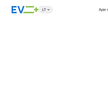
Apie
LT
Į
turinį