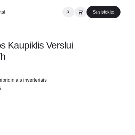
tai
Susisiekite
s Kaupiklis Verslui
h
hibridiniais inverteriais
ų
E