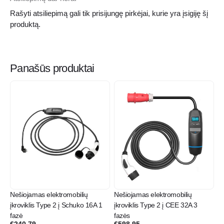
Rašyti atsiliepimą gali tik prisijungę pirkėjai, kurie yra įsigiję šį
produktą.
Panašūs produktai
Nešiojamas elektromobilių
Nešiojamas elektromobilių
įkroviklis Type 2 į Schuko 16A 1
įkroviklis Type 2 į CEE 32A 3
fazė
fazės
€
240.79
€
598.95