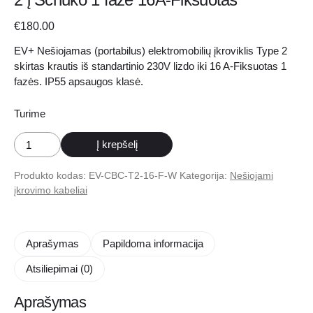
€
180.00
EV+ Nešiojamas (portabilus) elektromobilių įkroviklis Type 2
skirtas krautis iš standartinio 230V lizdo iki 16 A-Fiksuotas 1
fazės. IP55 apsaugos klasė.
Turime
produkto
Į krepšelį
kiekis:
Nešiojamas
Produkto kodas:
EV-CBC-T2-16-F-W
Kategorija:
Nešiojami
elektromobilių
įkrovimo kabeliai
įkroviklis
Type
2
Aprašymas
Papildoma informacija
į
Schuko
Atsiliepimai (0)
1
fazė
Aprašymas
16A-