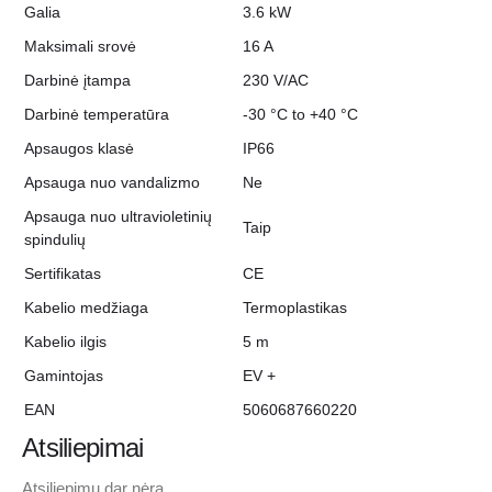
Galia
3.6 kW
Maksimali srovė
16 A
Darbinė įtampa
230 V/AC
Darbinė temperatūra
-30 °C to +40 °C
Apsaugos klasė
IP66
Apsauga nuo vandalizmo
Ne
Apsauga nuo ultravioletinių
Taip
spindulių
Sertifikatas
CE
Kabelio medžiaga
Termoplastikas
Kabelio ilgis
5 m
Gamintojas
EV +
EAN
5060687660220
Atsiliepimai
Atsiliepimų dar nėra.