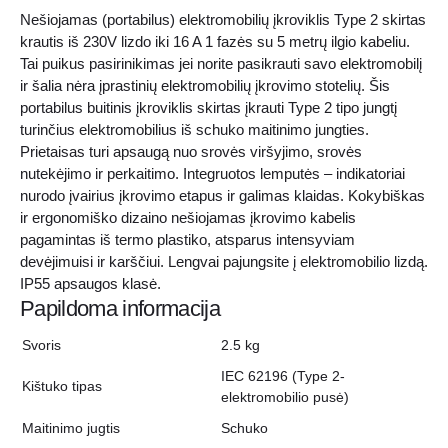
Fiksuotas
Nešiojamas (portabilus) elektromobilių įkroviklis Type 2 skirtas
krautis iš 230V lizdo iki 16 A 1 fazės su 5 metrų ilgio kabeliu.
Tai puikus pasirinikimas jei norite pasikrauti savo elektromobilį
ir šalia nėra įprastinių elektromobilių įkrovimo stotelių. Šis
portabilus buitinis įkroviklis skirtas įkrauti Type 2 tipo jungtį
turinčius elektromobilius iš schuko maitinimo jungties.
Prietaisas turi apsaugą nuo srovės viršyjimo, srovės
nutekėjimo ir perkaitimo. Integruotos lemputės – indikatoriai
nurodo įvairius įkrovimo etapus ir galimas klaidas. Kokybiškas
ir ergonomiško dizaino nešiojamas įkrovimo kabelis
pagamintas iš termo plastiko, atsparus intensyviam
devėjimuisi ir karščiui. Lengvai pajungsite į elektromobilio lizdą.
IP55 apsaugos klasė.
Papildoma informacija
Svoris
2.5 kg
IEC 62196 (Type 2-
Kištuko tipas
elektromobilio pusė)
Maitinimo jugtis
Schuko