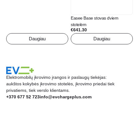
Easee Base stovas dviem
stotelėm
€
641.30
Daugiau
Daugiau
Elektromobilų įkrovimo įrangos ir paslaugų tiekėjas:
aukštos kokybės įkrovimo stotelės, įkrovimo priedai tiek
privatiems, tiek verslo klientams.
+370 677 52 723
info@evchargeplus.com