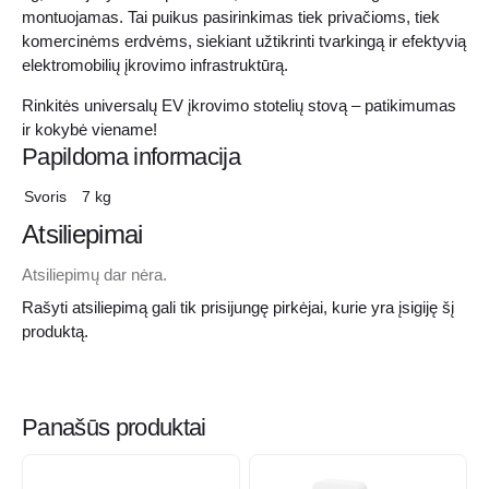
montuojamas. Tai puikus pasirinkimas tiek privačioms, tiek
komercinėms erdvėms, siekiant užtikrinti tvarkingą ir efektyvią
elektromobilių įkrovimo infrastruktūrą.
Rinkitės universalų EV įkrovimo stotelių stovą – patikimumas
ir kokybė viename!
Papildoma informacija
Svoris
7 kg
Atsiliepimai
Atsiliepimų dar nėra.
Rašyti atsiliepimą gali tik prisijungę pirkėjai, kurie yra įsigiję šį
produktą.
Panašūs produktai