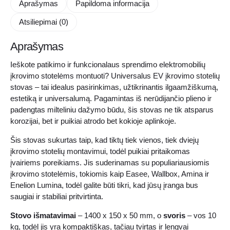
Aprašymas
Papildoma informacija
stovas
Atsiliepimai (0)
Aprašymas
Ieškote patikimo ir funkcionalaus sprendimo elektromobilių
įkrovimo stotelėms montuoti? Universalus EV įkrovimo stotelių
stovas – tai idealus pasirinkimas, užtikrinantis ilgaamžiškumą,
estetiką ir universalumą. Pagamintas iš nerūdijančio plieno ir
padengtas milteliniu dažymo būdu, šis stovas ne tik atsparus
korozijai, bet ir puikiai atrodo bet kokioje aplinkoje.
Šis stovas sukurtas taip, kad tiktų tiek vienos, tiek dviejų
įkrovimo stotelių montavimui, todėl puikiai pritaikomas
įvairiems poreikiams. Jis suderinamas su populiariausiomis
įkrovimo stotelėmis, tokiomis kaip Easee, Wallbox, Amina ir
Enelion Lumina, todėl galite būti tikri, kad jūsų įranga bus
saugiai ir stabiliai pritvirtinta.
Stovo išmatavimai
– 1400 x 150 x 50 mm, o
svoris
– vos 10
kg, todėl jis yra kompaktiškas, tačiau tvirtas ir lengvai