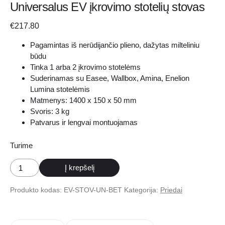
Universalus EV įkrovimo stotelių stovas
€
217.80
Pagamintas iš nerūdijančio plieno, dažytas milteliniu
būdu
Tinka 1 arba 2 įkrovimo stotelėms
Suderinamas su Easee, Wallbox, Amina, Enelion
Lumina stotelėmis
Matmenys: 1400 x 150 x 50 mm
Svoris: 3 kg
Patvarus ir lengvai montuojamas
Turime
produkto
Į krepšelį
kiekis:
Universalus
Produkto kodas:
EV-STOV-UN-BET
Kategorija:
Priedai
EV
įkrovimo
stotelių